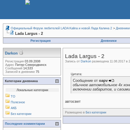
Официальный Форум любителей LADA Kalina и новой Лада Калина 2
>
Дневники
Lada Largus - 2
Регистрация
Дневники
Darkon
Lada Largus - 2
Регистрация
03.09.2008
Запись от
Darkon
размещена 11.08.2017 в 2
Адрес
Питер-Северодвинск
Сообщений
14,533
Записей в дневнике
75
Цитата:
Сообщение от
oapv
Категории дневника
обычное автомобильное 4х кон
включении габаритов, и своим
Локальные категории
ТО
автосвет
Полезное
АКБ
Размещено в
Без категории
Без категории
Последние комментарии