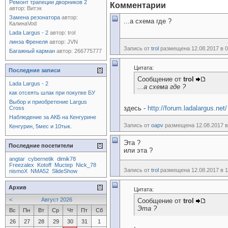
Ремонт трапеции дворников 2
Комментарии
автор:
Витэк
Замена резонатора
автор:
...а схема где ?
КалинаVod
Lada Largus - 2
автор:
trol
линза Френеля
автор:
JVN
Запись от
trol
размещена 12.08.2017 в 0
Багажный карман
автор:
266775777
Цитата:
Последние записи
Сообщение от
trol
Lada Largus - 2
...а схема где ?
как отсеять шлак при покупке БУ
Выбор и приобретение Largus
здесь -
http://forum.ladalargus.net/
Cross
Наблюдение за АКБ на Кенгурине
Запись от
oapv
размещена 12.08.2017 в
Кенгурин, 5мес и 10тык.
Эта ?
Последние посетители
или эта ?
angtar
cybernetik
dimik78
Freezalex
Kotoff
Muctep
Nick_78
Запись от
trol
размещена 12.08.2017 в 1
nismoX
NMA52
SlideShow
Архив
Цитата:
<
Август 2026
Сообщение от
trol
Эта ?
Вс
Пн
Вт
Ср
Чт
Пт
Сб
26
27
28
29
30
31
1