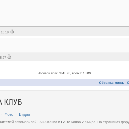
 15:18
5:27
Часовой пояс GMT +3, время:
13:09
.
Обратная связь
-
О
 КЛУБ
·
Фото
·
Видео
телей автомобилей LADA Kalina и LADA Kalina 2 в мире. На страницах фору
.