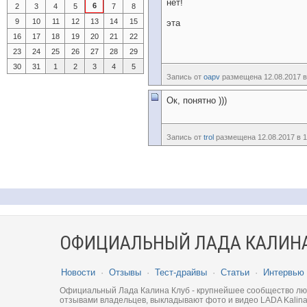
нет!
6
2
3
4
5
7
8
9
10
11
12
13
14
15
эта
16
17
18
19
20
21
22
23
24
25
26
27
28
29
30
31
1
2
3
4
5
Запись от
oapv
размещена 12.08.2017 в
Ок, понятно )))
Запись от
trol
размещена 12.08.2017 в 1
ОФИЦИАЛЬНЫЙ ЛАДА КАЛИНА
Новости
·
Отзывы
·
Тест-драйвы
·
Статьи
·
Интервью
Официальный Лада Калина Клуб - крупнейшее сообщество люби
отзывами владельцев, выкладывают фото и видео LADA Kalina