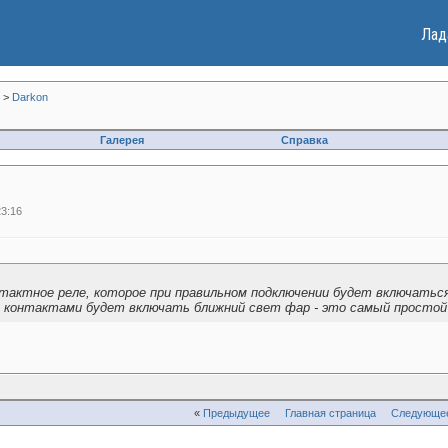
Лад
>
Darkon
Галерея
Справка
3:16
тактное реле, которое при правильном подключении будет включаться
и контактами будет включать ближний свет фар - это самый простой
«
Предыдущее
Главная страница
Следующе