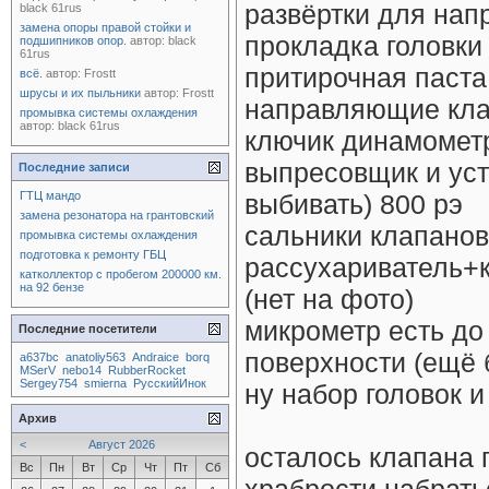
развёртки для на
black 61rus
замена опоры правой стойки и
прокладка головки
подшипников опор.
автор:
black
61rus
притирочная паста
всё.
автор:
Frostt
шрусы и их пыльники
автор:
Frostt
направляющие кла
промывка системы охлаждения
автор:
black 61rus
ключик динамометр
выпресовщик и ус
Последние записи
ГТЦ мандо
выбивать) 800 рэ
замена резонатора на грантовский
сальники клапанов 
промывка системы охлаждения
подготовка к ремонту ГБЦ
рассухариватель+к
катколлектор с пробегом 200000 км.
на 92 бензе
(нет на фото)
микрометр есть до
Последние посетители
поверхности (ещё
a637bc
anatoliy563
Andraice
borq
MSerV
nebo14
RubberRocket
Sergey754
smierna
РусскийИнок
ну набор головок и
Архив
<
Август 2026
осталось клапана 
Вс
Пн
Вт
Ср
Чт
Пт
Сб