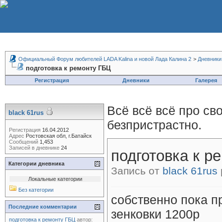
Официальный Форум любителей LADA Kalina и новой Лада Калина 2
>
Дневники
подготовка к ремонту ГБЦ
Регистрация
Дневники
Галерея
Всё всё всё про св
black 61rus
безпристрастно.
Регистрация
16.04.2012
Адрес
Ростовская обл, г.Батайск
Сообщений
1,453
Записей в дневнике
24
подготовка к р
Категории дневника
Запись от
black 61rus
Локальные категории
Без категории
собственно пока п
Последние комментарии
зенковки 1200р
подготовка к ремонту ГБЦ
автор: