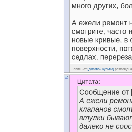
много других, бо
А ежели ремонт 
смотрите, часто 
новые кривые, в 
поверхности, по
седлах, перереза
Запись от
[домовой Кузьма]
размещена 
Цитата:
Сообщение от
А ежели ремо
клапанов смот
втулки бывают
далеко не соо