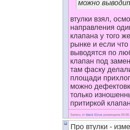
можно выводит
втулки взял, осм
направления оди
клапана у того ж
рынке и если что
выводятся по люб
клапан под замену
там фаску делали
площади прихлопн
можно дефектовку
только изношенны
притиркой клапан
Запись от
black 61rus
размещена 09.08.
Про втулки - изм