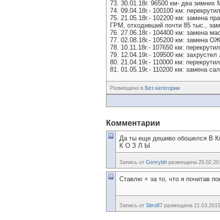
73. 30.01.18г. 96500 км- два зимни
74. 09.04.18г.- 100100 км: перекрути
75. 21.05.18г.- 102200 км: замена 
ГРМ, отходивший почти 85 тыс., за
76. 27.06.18г.- 104400 км: замена 
77. 02.08.18г.- 105200 км: замена 
78. 10.11.18г.- 107650 км: перекрути
79. 12.04.19г.- 109500 км: захрусте
80. 21.04.19г.- 110000 км: перекрут
81. 01.05.19г.- 110200 км: замена с
Размещено в
Без категории
Комментарии
Да ты еще дешиво обошелся В Кие
К О З Л Ы
Запись от
Genrybh
размещена 25.02.201
Ставлю + за то, что я почитав п
Запись от
Sitro87
размещена 21.03.2015 