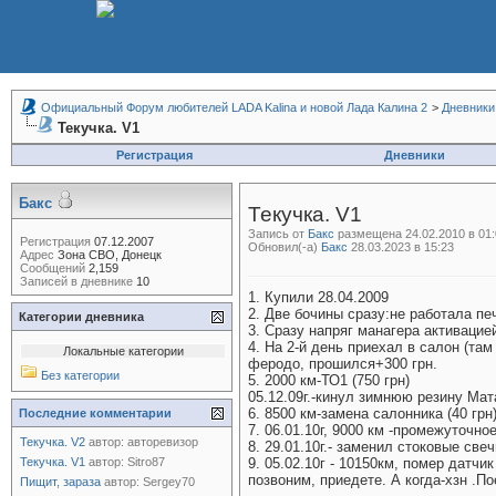
Официальный Форум любителей LADA Kalina и новой Лада Калина 2
>
Дневники
Текучка. V1
Регистрация
Дневники
Бакс
Текучка. V1
Запись от
Бакс
размещена 24.02.2010 в 01:
Регистрация
07.12.2007
Обновил(-а)
Бакс
28.03.2023 в 15:23
Адрес
Зона СВО, Донецк
Сообщений
2,159
Записей в дневнике
10
1. Купили 28.04.2009
2. Две бочины сразу:не работала пе
Категории дневника
3. Сразу напряг манагера активацие
4. На 2-й день приехал в салон (та
Локальные категории
феродо, прошился+300 грн.
Без категории
5. 2000 км-ТО1 (750 грн)
05.12.09г.-кинул зимнюю резину Мат
6. 8500 км-замена салонника (40 грн
Последние комментарии
7. 06.01.10г, 9000 км -промежуточно
Текучка. V2
автор:
авторевизор
8. 29.01.10г.- заменил стоковые свеч
Текучка. V1
автор:
Sitro87
9. 05.02.10г - 10150км, помер датчи
позвоним, приедете. А когда-хзн
.По
Пищит, зараза
автор:
Sergey70