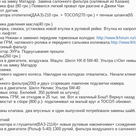
лся на зимку Матадор. Замена салонного фильтра (халявный из Казани).
тчика фаз (80 грн.) Появился легкий провал при разгоне и Джеки Чан
от датчик.
диатора отопителя(ДААЗ)-210 грн. + ТОСОЛ(270 грн.) + печные шланги(65
чика давления масла(40 грн.)
азборка, смазка, установка новой втулки в рулевой рейке. Втулка из капро
е люфтят.
ся на Нокиан и заменил передние тормозные колодки:
http://www.lkforum.ru
емня ГРМ, натяжного ролика и переднего сальника коленвала.
http://www.lk
алонный фильтр.
едуктор ЭУРа. Подкусывания прошли.
пы(260 грн.)
асла в двигателе, воздухана. Мацло: Шелл НХ-8 5W-40. Ультра стОит немы
лся на зимку Матадор
езинке.
от левого заднего колеса. Накладки на колодках отвалились. Начали кли
ал.
алонного фильтра(200) и двух сгоревших лампочек подсветки номера.
асла в двигателе. Шелл Неликс Ультра 5W-40
ровых опор. Белебей. 350 рублей за штучку(
 ремень ГРМ, не отходив и 25 тыс. км. Вот и хваленый Бош!! Вернул наза
ермостат в сборе (800 р.)- подклинивал на малый круг и ТОСОЛ обновил.
рованы клапана. два впускных и один выпускной потребовали замены шайб
летней
езонатора и глушителя(ВАЗ-2114)+ новые рулевые наконечники+ схождение
асла в двигателе (Рольф 5-40) 1300 рупий, фильтра воздушного и салонно