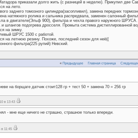
х Матадора приказали долго жить (с разницей в неделю). Прикупил две Са
лся на лето.
правого заднего томозного цилиндра(засопливил), замена передних тормо
мена натяжного ролика и сальника распредвала, заменен салонный фильт
масла в двигателе(Эльф 900), фильтра и чехла правого наружного ШРУСА.
ОЖ и шлангов подогрева дросселя. Промыта система дистиллированной вод
лся на зимку.
л левый ШРУС 1500 с работой.
ился на летнюю резину. Похоже, последний сезон для неё((
алонного фильтра(225 рупий) Невский.
«
Предыдущее
Главная страница
Следующе
ве на борщаге датчик стоит128 гр + тест 50 + замена 70 = 256 гр
0 в 13:43
онял - мне еще ничего не страшно, страшное только впереди.
в 11:45