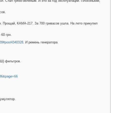
ол. Стал грязо-зелёным. И это за год эксплуатации. Плохонький,
сов.
рн. Прощай, КАМА-217. За 700 гривасов ушла. На лето прикупил
 60 грн.
..28#post4340328
. И ремень генератора
ОШ) фильтров.
8136&page=66
кумулятор.