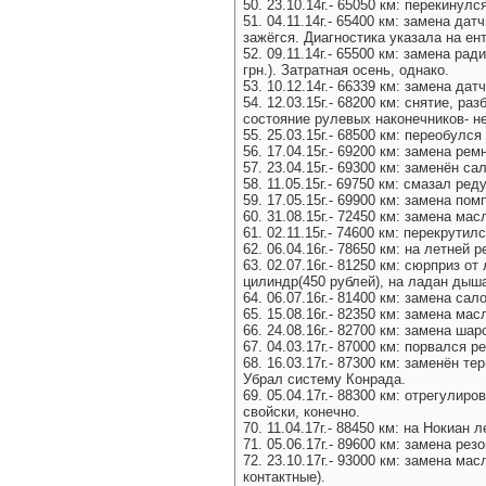
50. 23.10.14г.- 65050 км: перекину
51. 04.11.14г.- 65400 км: замена да
зажёгся. Диагностика указала на ент
52. 09.11.14г.- 65500 км: замена ра
грн.). Затратная осень, однако.
53. 10.12.14г.- 66339 км: замена дат
54. 12.03.15г.- 68200 км: снятие, р
состояние рулевых наконечников- н
55. 25.03.15г.- 68500 км: переобул
56. 17.04.15г.- 69200 км: замена р
57. 23.04.15г.- 69300 км: заменён с
58. 11.05.15г.- 69750 км: смазал р
59. 17.05.15г.- 69900 км: замена пом
60. 31.08.15г.- 72450 км: замена м
61. 02.11.15г.- 74600 км: перекрути
62. 06.04.16г.- 78650 км: на летней р
63. 02.07.16г.- 81250 км: сюрприз 
цилиндр(450 рублей), на ладан дыш
64. 06.07.16г.- 81400 км: замена с
65. 15.08.16г.- 82350 км: замена м
66. 24.08.16г.- 82700 км: замена ша
67. 04.03.17г.- 87000 км: порвался
68. 16.03.17г.- 87300 км: заменён т
Убрал систему Конрада.
69. 05.04.17г.- 88300 км: отрегули
свойски, конечно.
70. 11.04.17г.- 88450 км: на Нокиан 
71. 05.06.17г.- 89600 км: замена р
72. 23.10.17г.- 93000 км: замена м
контактные).