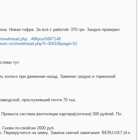
лона. Новая гофра. За всё с работой- 370 грн. Заодно проверил
/showthread.php...48#post5867148
forum.ru/showthread.php?t=30419&page=51
слимо тут.
нить колесо при движении назад. Заменил заодно и тормозной
д заводской, прослуживший почти 70 тыс.
. Промыта система вентиляции картера(сеточки) 300 рублей. По-
. Снова по-свойски 2000 руб.
го. Перекрутился на зимку. Замена свечей зажигания: BERU-UX7 (4-х