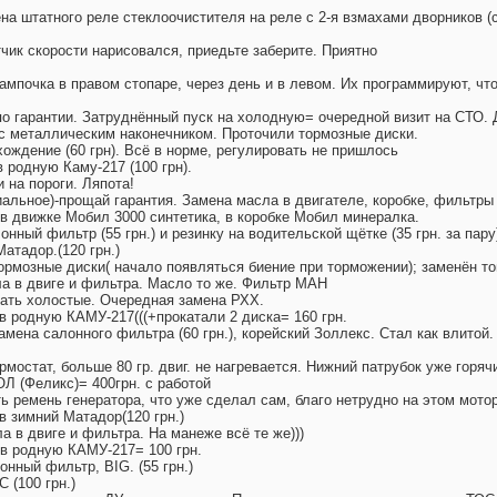
на штатного реле стеклоочистителя на реле с 2-я взмахами дворников (с
атчик скорости нарисовался, приедьте заберите. Приятно
 лампочка в правом стопаре, через день и в левом. Их программируют, чт
 по гарантии. Затруднённый пуск на холодную= очередной визит на СТО.
с металлическим наконечником. Проточили тормозные диски.
хождение (60 грн). Всё в норме, регулировать не пришлось
в родную Каму-217 (100 грн).
и на пороги. Ляпота
!
циальное)-прощай гарантия. Замена масла в двигателе, коробке, фильтр
 в движке Мобил 3000 синтетика, в коробке Мобил минералка.
лонный фильтр (55 грн.) и резинку
на водительской щётке (35 грн. за пару
Матадор.(120 грн.)
и тормозные диски( начало появляться биение при торможении); заменён т
асла в двиге и фильтра. Масло то же. Фильтр МАН
лавать холостые. Очередная замена РХХ.
я в родную КАМУ-217(((+прокатали 2 диска= 160 грн.
 замена салонного фильтра (60 грн.), корейский Золлекс. Стал как влитой
термостат, больше 80 гр. двиг. не нагревается. Нижний патрубок уже горя
Л (Феликс)= 400грн. с работой
ь ремень генератора, что уже сделал сам, благо нетрудно на этом мото
 в зимний Матадор(120 грн.)
сла в двиге и фильтра. На манеже всё те же)))
я в родную КАМУ-217= 100 грн.
лонный фильтр, BIG. (55 грн.)
С (100 грн.)