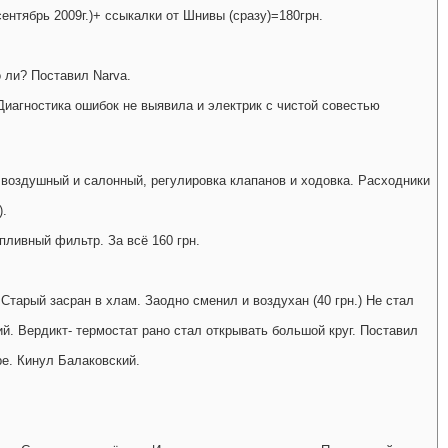
ентябрь 2009г.)+ ссыкалки от Шнивы (сразу)=180грн.
о ли? Поставил Narva.
 Диагностика ошибок не выявила и электрик с чистой совестью
ы воздушный и салонный, регулировка клапанов и ходовка. Расходники
).
опливный фильтр. За всё 160 грн.
. Старый засран в хлам. Заодно сменил и воздухан (40 грн.) Не стал
чий. Вердикт- термостат рано стал открывать большой круг. Поставил
ре. Кинул Балаковский.