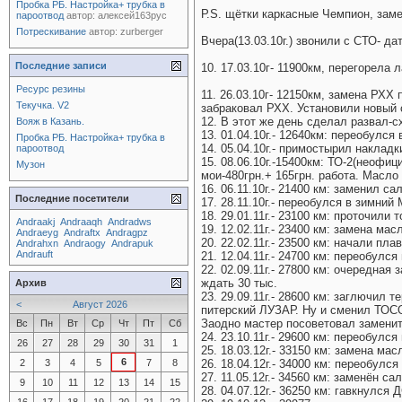
Пробка РБ. Настройка+ трубка в
Р.S. щётки каркасные Чемпион, заме
пароотвод
автор:
алексей163рус
Потрескивание
автор:
zurberger
Вчера(13.03.10г.) звонили с СТО- д
Последние записи
10. 17.03.10г- 11900км, перегорела
Ресурс резины
11. 26.03.10г- 12150км, замена РХХ
Текучка. V2
забраковал РХХ. Установили новый 
12. В этот же день сделал развал-с
Вояж в Казань.
13. 01.04.10г.- 12640км: переобулся 
Пробка РБ. Настройка+ трубка в
14. 05.04.10г.- примостырил накладк
пароотвод
15. 08.06.10г.-15400км: ТО-2(неофи
Музон
мои-480грн.+ 165грн. работа. Масло
16. 06.11.10г.- 21400 км: заменил са
Последние посетители
17. 28.11.10г.- переобулся в зимний 
18. 29.01.11г.- 23100 км: проточил
Andraakj
Andraaqh
Andradws
19. 12.02.11г.- 23400 км: замена м
Andraeyg
Andraftx
Andragpz
20. 22.02.11г.- 23500 км: начали п
Andrahxn
Andraogy
Andrapuk
Andrauft
21. 12.04.11г.- 24700 км: переобулс
22. 02.09.11г.- 27800 км: очередная
ждать 30 тыс.
Архив
23. 29.09.11г.- 28600 км: заглючил 
<
Август 2026
питерский ЛУЗАР. Ну и сменил ТОСО
Заодно мастер посоветовал заменит
Вс
Пн
Вт
Ср
Чт
Пт
Сб
24. 23.10.11г.- 29600 км: переобулся
26
27
28
29
30
31
1
25. 18.03.12г.- 33150 км: замена ма
6
2
3
4
5
7
8
26. 18.04.12г.- 34000 км: переобулс
27. 11.05.12г.- 34560 км: заменён са
9
10
11
12
13
14
15
28. 04.07.12г.- 36250 км: гавкнулся Д