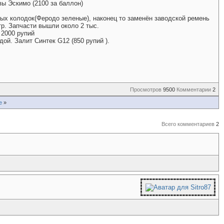
вы Эскимо (2100 за баллон)
зных колодок(Феродо зеленые), наконец то заменён заводской ремень
р. Запчасти вышли около 2 тыс.
 2000 рупий
ой. Залит Синтек G12 (850 рупий ).
Просмотров
9500
Комментарии
2
е
»
Всего комментариев
2