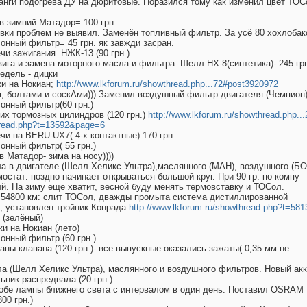
шланги подогрева ДУ на дюритовые. Поразился тому как изменил цвет ТОС
я в зимний Матадор= 100 грн.
одовки проблем не выявил. Заменён топливный фильтр. За усё 80 хохлобак
алонный фильтр= 45 грн. як завжди засран.
ечи зажигания. НЖК-13 (90 грн.)
 двига и замена моторного масла и фильтра. Шелл НХ-8(синтетика)- 245 г
недель - дицки
Цки на Нокиан;
http://www.lkforum.ru/showthread.php...72#post3920972
м, болтами и соскАми))).Заменил воздушный фильтр двигателя (Чемпион)
лонный фильтр(60 грн.)
дних тормозных цилиндров (120 грн.)
http://www.lkforum.ru/showthread.php.
thread.php?t=13592&page=6
вечи на BERU-UX7( 4-х контактные) 170 грн.
лонный фильтр( 55 грн.)
 в Матадор- зима на носу))))
асла в двигателе (Шелл Хеликс Ультра),маслянного (МАН), воздушного (Б
рмостат: поздно начинает открываться большой круг. При 90 гр. по компу
й. На зиму еще хватит, весной буду менять термовставку и ТОСол.
.- 54800 км: слит ТОСол, дважды промыта система дистиллированной
, установлен тройник Конрада:
http://www.lkforum.ru/showthread.php?t=5
(зелёный)
ки на Нокиан (лето)
лонный фильтр (60 грн.)
ованы клапана (120 грн.)- все выпускные оказались зажаты( 0,35 мм не
асла (Шелл Хеликс Ультра), маслянного и воздушного фильтров. Новый ак
льник распредвала (20 грн.)
ли обе лампы ближнего света с интервалом в один день. Поставил OSRAM
00 грн.)