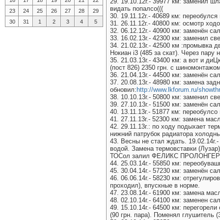
16
17
18
19
20
21
22
29. 19.10.12г.- 39977 км: заменил 
видать попалсо(((
23
24
25
26
27
28
29
30. 19.11.12г.- 40689 км: переобулс
30
31
1
2
3
4
5
31. 26.11.12г.- 40800 км: осмотр х
32. 06.12.12г.- 40900 км: заменён с
33. 16.02.13г.- 42300 км: заменил св
34. 21.02.13г.- 42500 км :промывка
Нокиан і3 (485 за скат). Через пару 
35. 21.03.13г.- 43400 км: а вот и ди
(пост 826) 2350 грн. с шиномонтажо
36. 21.04.13г.- 44500 км: заменён са
37. 20.08.13г.- 48980 км: замена за
обновил:
http://www.lkforum.ru/show
38. 10.10.13г.- 50800 км: заменил с
39. 27.10.13г.- 51500 км: заменён са
40. 13.11.13г.- 51877 км: переобулсо
41. 27.11.13г.- 52300 км: замена м
42. 29.11.13г.: по ходу подыхает те
нижний патрубок радиатора холодны
43. Весны не стал ждать. 19.02.14г
водой. Замена термовставки (Лузар)
ТОСол залил ФЕЛИКС ПРОЛОНГЕР 
44. 25.03.14г.- 55850 км: переобуваш
45. 30.04.14г.- 57230 км: заменён са
46. 06.06.14г.- 58230 км: отрегулир
проходил), впускные в норме.
47. 23.08.14г.- 61900 км: замена м
48. 02.10.14г.- 64100 км: заменен са
49. 15.10.14г.- 64500 км: перегоре
(90 грн. пара). Поменял глушитель (3