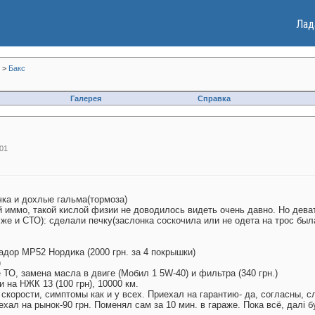
Лад
>
Бакс
Галерея
Справка
01
чка и дохлые гальма(тормоза)
й иммо, такой кислой физии не доводилось видеть очень давно. Но дева
м же и СТО): сделали печку(заслонка соскочила или не одета на трос был
адор МР52 Нордика (2000 грн. за 4 покрышки)
)
е ТО, замена масла в двиге (Мобил 1 5W-40) и фильтра (340 грн.)
и на НЖК 13 (100 грн), 10000 км.
к скорости, симптомы как и у всех. Приехал на гарантию- да, согласны, с
ехал на рынок-90 грн. Поменял сам за 10 мин. в гараже. Пока всё, далi б