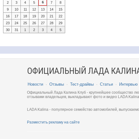
6
2
3
4
5
7
8
9
10
11
12
13
14
15
16
17
18
19
20
21
22
23
24
25
26
27
28
29
30
31
1
2
3
4
5
ОФИЦИАЛЬНЫЙ ЛАДА КАЛИНА
Новости
·
Отзывы
·
Тест-драйвы
·
Статьи
·
Интервью
Официальный Лада Калина Клуб - крупнейшее сообщество люби
отзывами владельцев, выкладывают фото и видео LADA Kalina
LADA Kalina - популярное семейство автомобилей, выпускаем
Разместить рекламу на сайте