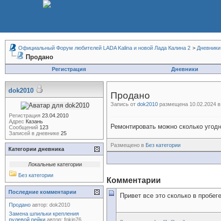
Официальный Форум любителей LADA Kalina и новой Лада Калина 2
>
Дневники
Продано
Регистрация
Дневники
dok2010
Продано
Запись от
dok2010
размещена 10.02.2024 в
Регистрация
23.04.2010
Адрес
Казань
Ремонтировать можно сколько угодно
Сообщений
123
Записей в дневнике
25
Размещено в
Без категории
Категории дневника
Локальные категории
Без категории
Комментарии
Последние комментарии
Привет все это сколько в пробег
Продано
автор:
dok2010
Замена шпильки крепления
рулевой рейки
автор:
fokin76