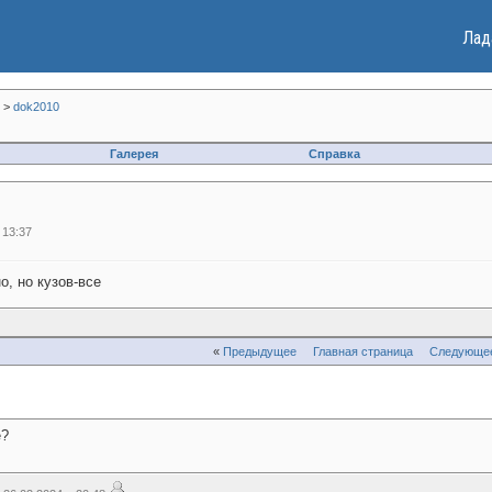
Лад
>
dok2010
Галерея
Справка
 13:37
, но кузов-все
«
Предыдущее
Главная страница
Следующе
е?