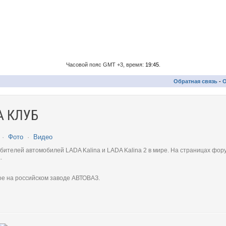
Часовой пояс GMT +3, время:
19:45
.
Обратная связь
-
О
 КЛУБ
·
Фото
·
Видео
телей автомобилей LADA Kalina и LADA Kalina 2 в мире. На страницах фору
.
ое на российском заводе АВТОВАЗ.