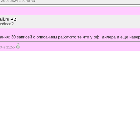
26.02.2024 в 20:48
il.ru
робеге?
ания: 30 записей с описанием работ-это те что у оф. дилера и еще наве
4 в 21:55