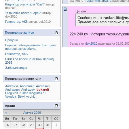
Запись от
ruslan-life@mail.ru
размещена 
Радиатор отопителя "Kraft"
автор:
dok2010
Цитата:
Установка блока "Борей"
автор:
dok2010
Сообщение от
ruslan-life@ma
Генератор, АКБ
автор:
dok2010
Привет все это сколько в п
Последние записи
224 249 км. История техобслужив
Продано
Запись от
dok2010
размещена 26.02.202
Борьба с обледенением. Быстрый
прогрев автомобиля.
Генератор, АКБ
Отчет за весенне-летний период
2015
Забацал видео
Последние посетители
Andraksr
Andramzq
Andrasnp
Andrasqm
Andravgy
bokareff
OlegSPB
ruslan-life@mail.ru
Volodya_Belyi
vychic
Архив
<
Август 2026
Вс
Пн
Вт
Ср
Чт
Пт
Сб
26
27
28
29
30
31
1