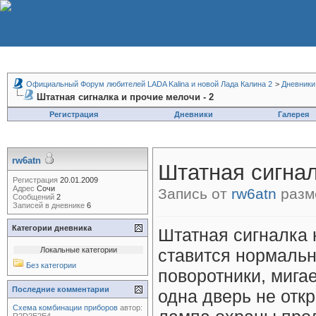
Официальный Форум любителей LADA Kalina и новой Лада Калина 2
>
Дневники
Штатная сигналка и прочие мелочи - 2
Регистрация
Дневники
Галерея
rw6atn
Штатная сигнал
Регистрация
20.01.2009
Адрес
Сочи
Запись от
rw6atn
разме
Сообщений
2
Записей в дневнике
6
Категории дневника
Штатная сигналка 
Локальные категории
ставится нормальн
Без категории
поворотники, мига
Последние комментарии
одна дверь не откр
Схема комбинации приборов
автор: