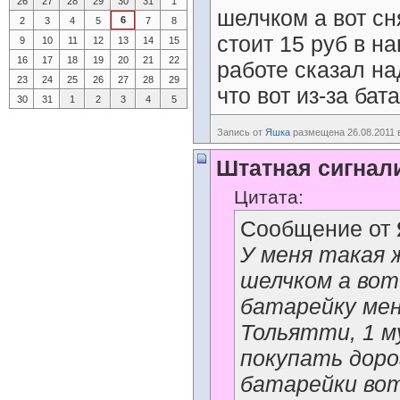
26
27
28
29
30
31
1
шелчком а вот сн
6
2
3
4
5
7
8
стоит 15 руб в на
9
10
11
12
13
14
15
16
17
18
19
20
21
22
работе сказал на
23
24
25
26
27
28
29
что вот из-за бат
30
31
1
2
3
4
5
Запись от
Яшка
размещена 26.08.2011 в
Штатная сигнал
Цитата:
Сообщение от
У меня такая 
шелчком а вот
батарейку мен
Тольятти, 1 м
покупать доро
батарейки вот