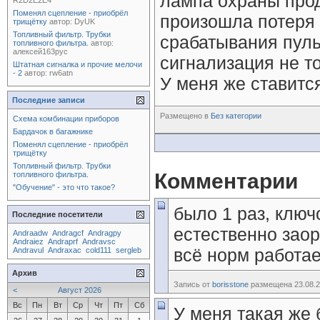
лампа охраны прод
R2D2E2E4
Поменял сцепление - приобрёл
произошла потеря 
трищётку
автор:
DyUK
Топливный фильтр. Трубки
срабатывания пуль
топливного фильтра.
автор:
алексей163рус
сигнализация не то
Штатная сигналка и прочие мелочи
- 2
автор:
rw6atn
У меня же ставится
Последние записи
Размещено в
Без категории
Схема комбинации приборов
Бардачок в багажнике
Поменял сцепление - приобрёл
трищётку
Топливный фильтр. Трубки
Комментарии
топливного фильтра.
"Обучение" - это что такое?
было 1 раз, ключ
Последние посетители
естественно заор
Andraadw
Andragcf
Andragpy
Andraiez
Andraprf
Andravsc
всё норм работает
Andravul
Andraxac
cold111
sergleb
Архив
Запись от
borisstone
размещена 23.08.2
<
Август 2026
Вс
Пн
Вт
Ср
Чт
Пт
Сб
У меня такая же 