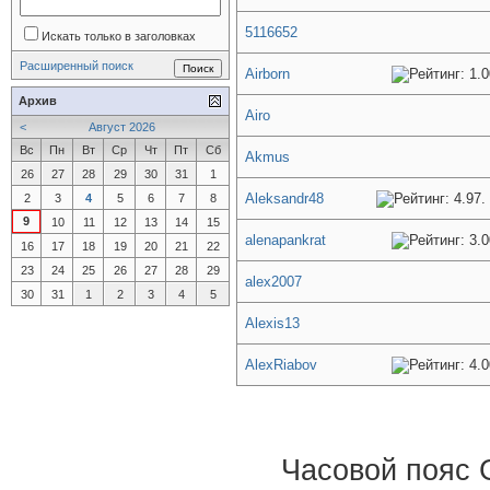
5116652
Искать только в заголовках
Расширенный поиск
Airborn
Архив
Airo
<
Август 2026
Вс
Пн
Вт
Ср
Чт
Пт
Сб
Akmus
26
27
28
29
30
31
1
Aleksandr48
2
3
4
5
6
7
8
9
10
11
12
13
14
15
alenapankrat
16
17
18
19
20
21
22
23
24
25
26
27
28
29
alex2007
30
31
1
2
3
4
5
Alexis13
AlexRiabov
Часовой пояс 