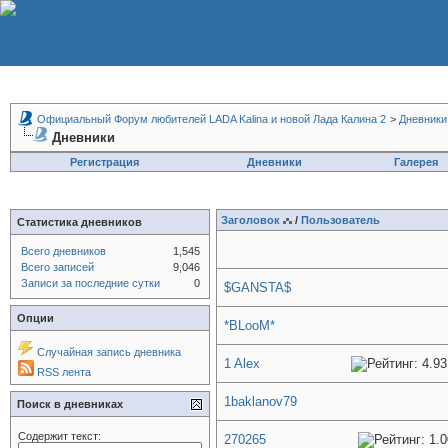
Официальный Форум любителей LADA Kalina и новой Лада Калина 2
>
Дневники
Дневники
Регистрация
Дневники
Галерея
Заголовок
/
Пользователь
Статистика дневников
Всего дневников
1,545
Всего записей
9,046
Записи за последние сутки
0
$GANSTA$
Опции
*BLooM*
Случайная запись дневника
1 Alex
RSS лента
1baklanov79
Поиск в дневниках
Содержит текст:
270265