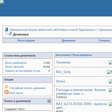
Официальный Форум любителей LADA Kalina и новой Лада Калина 2
>
Дневники
Дневники
Регистрация
Дневники
Галерея
Заголовок
/
Пользователь
Статистика дневников
Техинком
Всего дневников
1,545
Всего записей
9,046
Записи за последние сутки
0
Bim_Sony
Опции
Dimko
Случайная запись дневника
Расходы и впечатления. Калина
RSS лента
универсал люкс с...
Gamicyn
Поиск в дневниках
ВАЗ 11174-33-016 2009 г. выпуска,
цвет:...
Содержит текст:
azorg