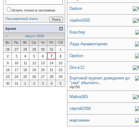
Darkon
Искать только в заголовках
Расширенный поиск
vladimir555
Архив
Kaschey
<
Август 2026
Вс
Пн
Вт
Ср
Чт
Пт
Сб
Лада Авиамоторная
26
27
28
29
30
31
1
Opinion
7
2
3
4
5
6
8
9
10
11
12
13
14
15
Dim-k12
16
17
18
19
20
21
22
23
24
25
26
27
28
29
Бортовой журнал доведения до
"ума" обычного...
30
31
1
2
3
4
5
mp750
Malina365
сергей2358
марсиянин