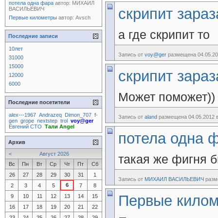
потела одна фара
автор:
МИХАИЛ
скрипит зараз
ВАСИЛЬЕВИЧ
Первые километры
автор:
Avsch
а где скрипит то
Последние записи
10лет
Запись от
voy@ger
размещена 04.05.20
31000
15000
скрипит зараз
12000
6000
Может поможет)
Последние посетители
alex---1967
Andrazeq
Dimon_707
f-
Запись от
aland
размещена 04.05.2012 в
gen
grope
nextstep
trol
voy@ger
Евгений СТО
Тали Angel
потела одна 
Архив
<
Август 2026
такая же фигня 
Вс
Пн
Вт
Ср
Чт
Пт
Сб
26
27
28
29
30
31
1
Запись от
МИХАИЛ ВАСИЛЬЕВИЧ
разме
6
2
3
4
5
7
8
Первые кило
9
10
11
12
13
14
15
16
17
18
19
20
21
22
23
24
25
26
27
28
29