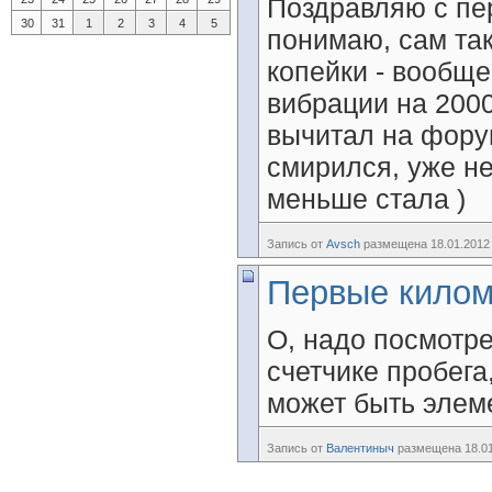
Поздравляю с пе
30
31
1
2
3
4
5
понимаю, сам та
копейки - вообще
вибрации на 2000
вычитал на форум
смирился, уже не
меньше стала )
Запись от
Avsch
размещена 18.01.2012 
Первые кило
О, надо посмотре
счетчике пробега
может быть элем
Запись от
Валентиныч
размещена 18.01