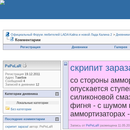
Официальный Форум любителей LADA Kalina и новой Лада Калина 2
>
Дневники
Комментарии
Регистрация
Дневники
Галерея
скрипит зараз
PePeLaR
Регистрация
19.12.2011
Адрес
Тамбов
со стороны аммор
Сообщений
4
Записей в дневнике
12
опускается ступе
Категории дневника
силиконовой смаз
Локальные категории
фигня - с шумом 
Без категории
аммортизаторах -
Последние комментарии
Запись от
PePeLaR
размещена 11.05.201
скрипит зараза!
автор:
PePeLaR