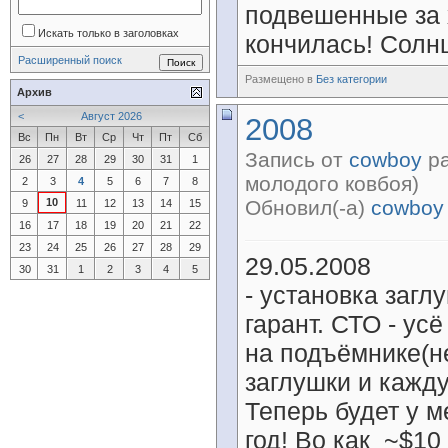
подвешенные за 
Искать только в заголовках
кончилась! Солн
Расширенный поиск
Размещено в
Без категории
Архив
<
Август 2026
2008
Вс
Пн
Вт
Ср
Чт
Пт
Сб
Запись от
cowboy
ра
26
27
28
29
30
31
1
молодого ковбоя)
2
3
4
5
6
7
8
10
Обновил(-а)
cowboy
9
11
12
13
14
15
16
17
18
19
20
21
22
23
24
25
26
27
28
29
29.05.2008
30
31
1
2
3
4
5
- установка загл
гарант. СТО - ус
на подъёмнике(не
заглушки и кажд
Теперь будет у м
год! Во как
~$10