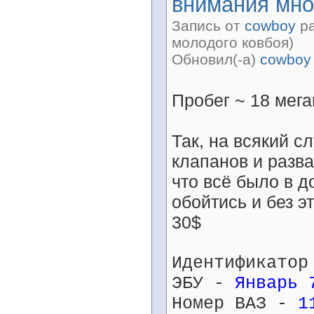
внимания мно
Запись от
cowboy
ра
молодого ковбоя)
Обновил(-а)
cowboy
Пробег ~ 18 мега
Так, на всякий с
клапанов и разв
что всё было в 
обойтись и без э
30$
Идентификато
ЭБУ -
Январь 
Номер ВАЗ -
1