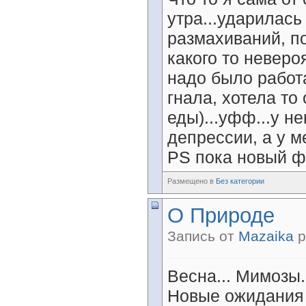
утра...ударилась
размахиваний, п
какого то неверо
надо было работа
гнала, хотела то 
еды)...уфф...у н
депрессии, а у м
PS пока новый ф
Размещено в
Без категории
О Природе
Запись от
Mazaika
р
Весна... Мимозы..
Новые ожидания и