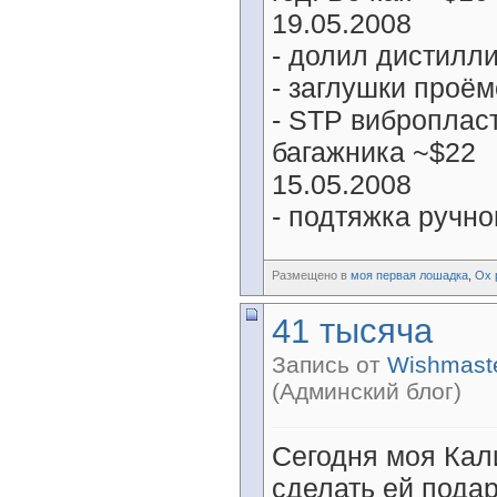
19.05.2008
- долил дистилл
- заглушки проём
- STP вибропласт
багажника ~$22
15.05.2008
- подтяжка ручног
Размещено в
моя первая лошадка
,
Ох 
41 тысяча
Запись от
Wishmast
(Админский блог)
Сегодня моя Кал
сделать ей пода