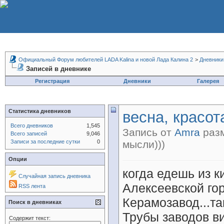
Официальный Форум любителей LADA Kalina и новой Лада Калина 2
>
Дневники
Записей в дневнике
Регистрация
Дневники
Галерея
Статистика дневников
весна, красот
Всего дневников
1,545
Запись от
Amra
разм
Всего записей
9,046
Записи за последние сутки
0
мысли)))
Опции
когда едешь из к
Случайная запись дневника
Алексеевской гор
RSS лента
Керамозавод...та
Поиск в дневниках
Трубы заводов ви
Содержит текст: