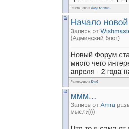
Размещено в
Лада Калина
Начало новой 
Запись от
Wishmast
(Админский блог)
Новый Форум ста
много чего интер
апреля - 2 года 
Размещено в
Клуб
ммм...
Запись от
Amra
разм
мысли)))
Что то я сама от 