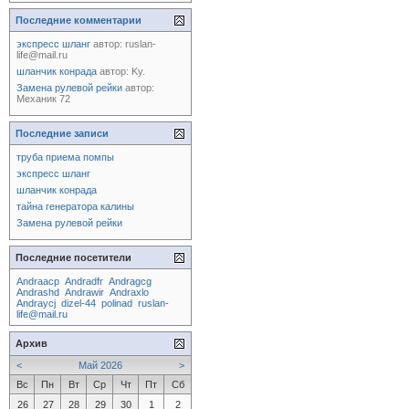
Последние комментарии
экспресс шланг
автор:
ruslan-
life@mail.ru
шланчик конрада
автор:
Ky.
Замена рулевой рейки
автор:
Механик 72
Последние записи
труба приема помпы
экспресс шланг
шланчик конрада
тайна генератора калины
Замена рулевой рейки
Последние посетители
Andraacp
Andradfr
Andragcg
Andrashd
Andrawir
Andraxlo
Andraycj
dizel-44
polinad
ruslan-
life@mail.ru
Архив
<
Май 2026
>
Вс
Пн
Вт
Ср
Чт
Пт
Сб
26
27
28
29
30
1
2