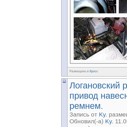
Размещено в
Кросс
Логановский 
привод навес
ремнем.
Запись от
Ky.
размещ
Обновил(-а)
Ky.
11.0