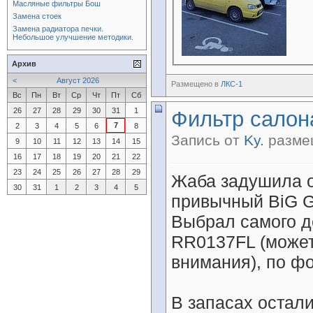
Масляные фильтры Бош
Замена стоек
Замена радиатора печки.
Небольшое улучшение методики.
Архив
<
Август 2026
Размещено в
ЛКС-1
Вс
Пн
Вт
Ср
Чт
Пт
Сб
26
27
28
29
30
31
1
Фильтр салон
7
2
3
4
5
6
8
Запись от
Ky.
размещ
9
10
11
12
13
14
15
16
17
18
19
20
21
22
23
24
25
26
27
28
29
Жаба задушила о
30
31
1
2
3
4
5
привычный BiG G
Выбрал самого д
RR0137FL (может
внимания), по фо
В запасах остали