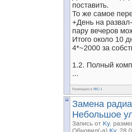
поставить.
То же самое пере
+День на развал-
пару вечеров мож
Итого около 10 д
4*~2000 за собст
1.2. Полный ком
...
Размещено в
ЛКС-1
Замена радиа
Небольшое ул
Запись от
Ky.
размещ
Обновил(-а)
Ky.
28.0