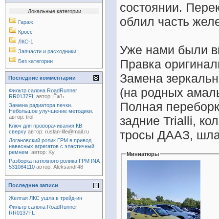
состоянии. Пере
Локальные категории
облил часть желе
Гараж
Кросс
ЛКС-1
Уже нами были в
Запчасти и расходники
Правка оригинал
Без категории
Замена зеркальн
Последние комментарии
(на родных амаль
Фильтр салона RoadRunner
RR0137FL
автор:
ЁжЪ
Полная переборк
Замена радиатора печки.
Небольшое улучшение методики.
автор:
trol
задние Trialli, к
Ключ для проворачивания КВ
тросы ДААЗ, шл
сверху
автор:
ruslan-life@mail.ru
Логановский ролик ГРМ в привод
навесных агрегатов с эластичный
ремнем.
автор:
Ky.
Миниатюры
Разборка натяжного ролика ГРМ INA
531084110
автор:
Aleksandr48
Последние записи
Желтая ЛКС ушла в трейд-ин
Фильтр салона RoadRunner
RR0137FL