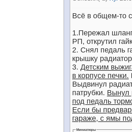
Всё в общем-то 
1.Пережал шланг
РП, открутил га
2. Снял педаль г
крышку радиатор
3.
Детским выжиг
в корпусе печки.
Выдвинул радиат
патрубки.
Вынул 
под педаль торм
Если бы предвар
гараже, с ямы п
Миниатюры