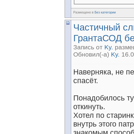
Размещено в
Без категории
Частичный сл
ГрантаСОД бе
Запись от
Ky.
размещ
Обновил(-а)
Ky.
16.0
Наверняка, не п
спасёт.
Понадобилось ту
откинуть.
Хотел по старинк
внутрь этого пат
знакомым спосо