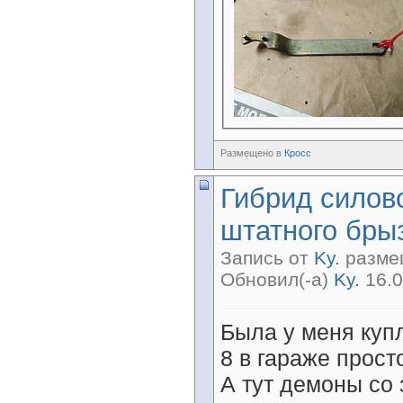
Размещено в
Кросс
Гибрид силов
штатного брыз
Запись от
Ky.
размещ
Обновил(-а)
Ky.
16.0
Была у меня куп
8 в гараже прост
А тут демоны со