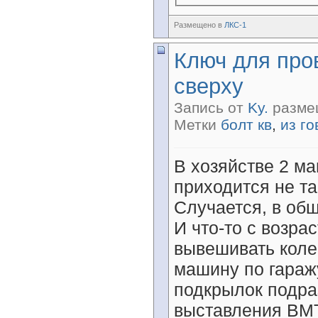
Размещено в
ЛКС-1
Ключ для про
сверху
Запись от
Ky.
размещ
Метки
болт кв
,
из го
В хозяйстве 2 м
приходится не та
Случается, в об
И что-то с возра
вывешивать колес
машину по гараж
подкрылок подраз
выставления ВМТ