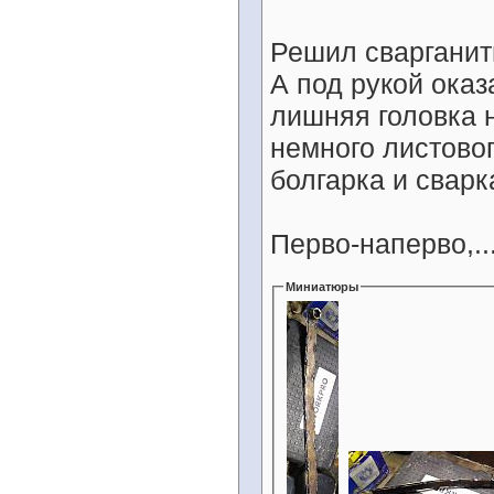
Решил сварганить
А под рукой оказ
лишняя головка н
немного листово
болгарка и сварк
Перво-наперво,..
Миниатюры