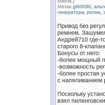
ключа.)
Метки
gt60090
,
альт
генератора
,
ролик
,
Привод без регу
ремнем. Зашумел
Андрей710 где-т
старого 8-клапан
Бонусы от него:
-более мощный 
-возможность ре
-более простая у
с напяливанием 
Поскольку устан
взял пиленговски