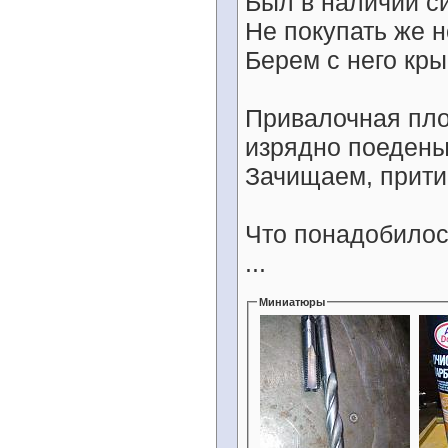
Был в наличии си
Не покупать же н
Берем с него кры
Привалочная пло
изрядно поедены
Зачищаем, прити
Что понадобилос
...
Миниатюры