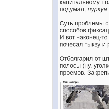
капитальному по
подумал,
пуркуа 
Суть проблемы с
способов фиксац
И вот наконец-то
почесал тыкву и
Отболгарил от ш
полосы (ну, угол
проемов. Закрепи
Миниатюры