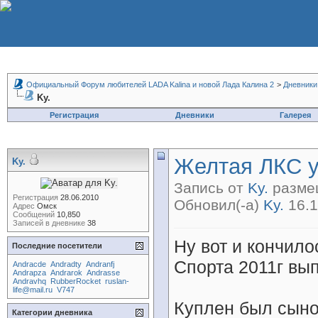
Официальный Форум любителей LADA Kalina и новой Лада Калина 2
>
Дневники
Ky.
Регистрация
Дневники
Галерея
Желтая ЛКС у
Ky.
Запись от
Ky.
размещ
Регистрация
28.06.2010
Обновил(-а)
Ky.
16.1
Адрес
Омск
Сообщений
10,850
Записей в дневнике
38
Ну вот и кончил
Последние посетители
Спорта 2011г вып
Andracde
Andradty
Andranfj
Andrapza
Andrarok
Andrasse
Andravhq
RubberRocket
ruslan-
life@mail.ru
V747
Куплен был сыно
Категории дневника