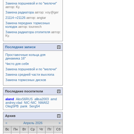
Замена поршневой и по "мелочи"
автор:
Ky.
Замена радиатора
автор:
voy@ger
21114->21126
автор:
angtar
Замена передних тормозных
колодок
автор:
toureech
Замена радиатора отопителя
автор:
Ky.
Последние записи
Проставочные кольца для
динамика 16"
Чисто для себя
Замена поршневой и по "мелочи"
Замена средней части выхлопа
Замена тормозных дисков
Последние посетители
aland
Alex56RUS
allisa2003
amd
andrey.vlad
NIC-NIC
NMA52
OlegSPB
pank
Serg54
Архив
<
Апрель 2026
>
Вс
Пн
Вт
Ср
Чт
Пт
Сб