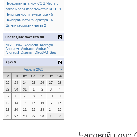
Переделки штатной СОД. Часть 6
Какое масло используете в КПП - 4
Неисправности генератора - 5
Неисправности генератора - 5
Датчик скорости - часть 2
Последние посетители
alex---1967
Andracfn
Andralyu
Andrapvr
Andraqjc
Andrasfk
Andrausf
Dsamar
OlegSPB
Saari
Архив
<
Апрель 2026
>
Вс
Пн
Вт
Ср
Чт
Пт
Сб
22
23
24
25
26
27
28
29
30
31
1
2
3
4
5
6
7
8
9
10
11
12
13
14
15
16
17
18
19
20
21
22
23
24
25
26
27
28
29
30
1
2
Часовой пояс 