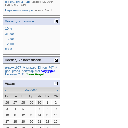
потела одна фара
автор:
МИХАИЛ
ВАСИЛЬЕВИЧ
Первые километры
автор:
Avsch
Последние записи
10лет
31000
15000
12000
6000
Последние посетители
alex---1967
Andrazeq
Dimon_707
f-
gen
grope
nextstep
trol
voy@ger
Евгений СТО
Тали Angel
Архив
<
Май 2026
>
Вс
Пн
Вт
Ср
Чт
Пт
Сб
26
27
28
29
30
1
2
3
4
5
6
7
8
9
10
11
12
13
14
15
16
17
18
19
20
21
22
23
24
25
26
27
28
29
30