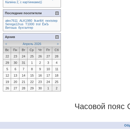
Калина 2, с картинками))
Последние посетители
alex7611
ALK1980
Ikari64
nextstep
Serega12rus
T1000
trol
ЁжЪ
Витоша
бухгалтер
Архив
<
Апрель 2026
>
Вс
Пн
Вт
Ср
Чт
Пт
Сб
22
23
24
25
26
27
28
29
30
31
1
2
3
4
5
6
7
8
9
10
11
12
13
14
15
16
17
18
19
20
21
22
23
24
25
26
27
28
29
30
1
2
Часовой пояс 
Обр