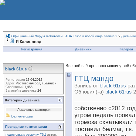
Официальный Форум любителей LADA Kalina и новой Лада Калина 2
>
Дневники
Я Калиновод
Регистрация
Дневники
Галерея
Всё всё всё про свою машину всё объ
black 61rus
ГТЦ мандо
Регистрация
16.04.2012
Адрес
Ростовская обл, г.Батайск
Запись от
black 61rus
раз
Сообщений
1,453
Записей в дневнике
24
Обновил(-а)
black 61rus
2
Категории дневника
собственно с2012 год
Локальные категории
утром педаль провал
Без категории
тормоза схватывали т
Последние комментарии
поставил белмаг, т.к
подготовка к ремонту ГБЦ
автор: