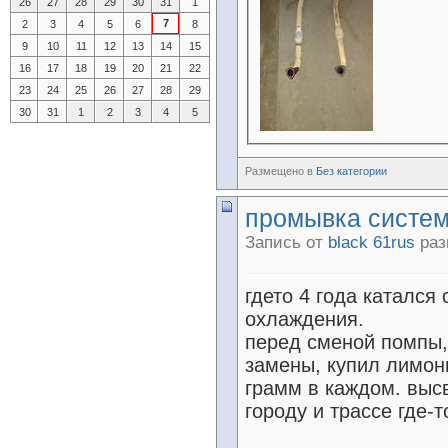
26
27
28
29
30
31
1
7
2
3
4
5
6
8
9
10
11
12
13
14
15
16
17
18
19
20
21
22
23
24
25
26
27
28
29
30
31
1
2
3
4
5
Размещено в
Без категории
промывка систе
Запись от
black 61rus
раз
гдето 4 года катался
охлаждения.
перед сменой помпы,
замены, купил лимонн
грамм в каждом. высв
городу и трассе где-т