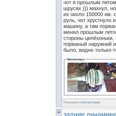
чот я прошлым летом
шрусах ))) махнул, но
их около 150000 км. 
руль, чот хрустнуло 
машину, а там порван
менял прошлым летом
стороны целёхоньки, 
порваный наружний и 
было, видно только-т
Миниатюры
Размещено в
Без категории
задние динамики,