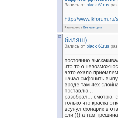
Запись от
black 61rus
раз
http://www.lkforum.ru
Размещено в
Без категории
биляш)
Запись от
black 61rus
раз
постоянно выскакива
что-то о невозможнос
авто ехало приемлемо
начал сифонить выпус
вроде там 4ёх слойна
поставлю...
разобрал... смотрю, 
только что краска от
всунул фонарик в отве
ели ))) а там трещина