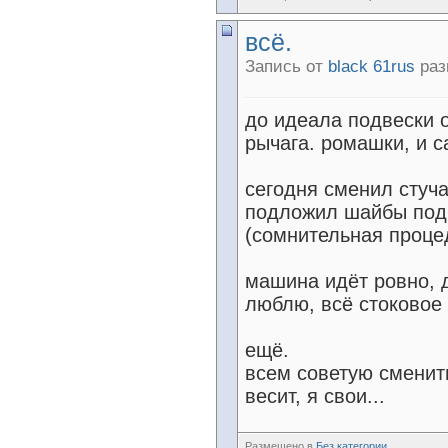
всё.
Запись от
black 61rus
раз
до идеала подвески 
рычага. ромашки, и с
сегодня сменил стуч
подложил шайбы под 
(сомнительная процед
машина идёт ровно, д
люблю, всё стоковое 
ещё.
всем советую сменить
весит, я свои...
Размещено в
Без категории