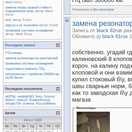
гтц был 300000 км.
black 61rus
замена опоры правой стойки и
Размещено в
Без категории
подшипников опор.
автор:
black
61rus
всё.
автор:
Frostt
замена резонатор
шрусы и их пыльники
автор:
Frostt
Запись от
black 61rus
раз
промывка системы охлаждения
автор:
black 61rus
Обновил(-а)
black 61rus
1
Последние записи
собственно. угадай г
ГТЦ мандо
калиновский 8 клопов
замена резонатора на грантовский
промывка системы охлаждения
короч. на калину под
подготовка к ремонту ГБЦ
клоповой и они взаи
катколлектор с пробегом 200000 км.
на 92 бензе
купил стоковый б\у, 
швы сварные норм, ба
Последние посетители
как то заводская б\у
a637bc
anatoliy563
borq
Grozny
магаза
MSerV
nebo14
RubberRocket
Sergey754
smierna
РусскийИнок
Миниатюры
Архив
<
Август 2026
Вс
Пн
Вт
Ср
Чт
Пт
Сб