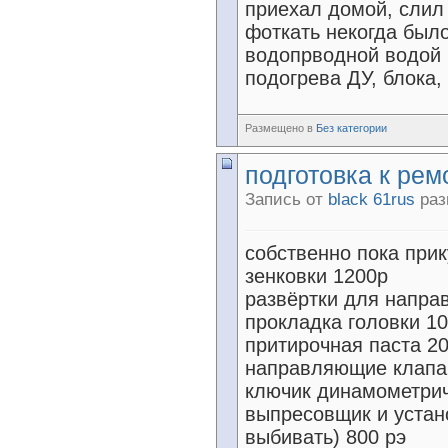
приехал домой, слил 
фоткать некогда было
водопрводной водой 
подогрева ДУ, блока, 
Размещено в
Без категории
подготовка к ре
Запись от
black 61rus
раз
собственно пока прик
зенковки 1200р
развёртки для напра
прокладка головки 10
притирочная паста 20
направляющие клапан
ключик динамометрич
выпресовщик и устан
выбивать) 800 рэ