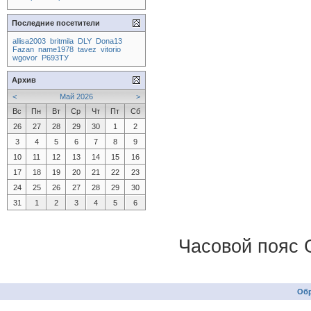
Последние посетители
allisa2003
britmila
DLY
Dona13
Fazan
name1978
tavez
vitorio
wgovor
Р693ТУ
Архив
<
Май 2026
>
Вс
Пн
Вт
Ср
Чт
Пт
Сб
26
27
28
29
30
1
2
3
4
5
6
7
8
9
10
11
12
13
14
15
16
17
18
19
20
21
22
23
24
25
26
27
28
29
30
31
1
2
3
4
5
6
Часовой пояс 
Обр