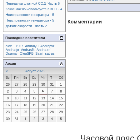
Переделки штатной СОД. Часть 6
Какое масло используете в КПП - 4
Неисправности генератора - 5
Неисправности генератора - 5
Комментарии
Датчик скорости - часть 2
Последние посетители
alex---1967
Andralyu
Andrapvr
Andraqjc
Andrasfk
Andrausf
Dsamar
OlegSPB
Saari
satrus
Архив
<
Август 2026
Вс
Пн
Вт
Ср
Чт
Пт
Сб
26
27
28
29
30
31
1
6
2
3
4
5
7
8
9
10
11
12
13
14
15
16
17
18
19
20
21
22
23
24
25
26
27
28
29
30
31
1
2
3
4
5
Часовой пояс 