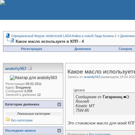
Официальный Форум любителей LADA Kalina и новой Лада Калина 2
>
Дневники
Какое масло используете в КПП - 4
Регистрация
Дневники
Галерея
anatoliy563
Какое масло используете
Запись от
anatoliy563
размещена 24.04.2022
Регистрация
09.02.2011
Адрес
Владимир
Цитата:
Сообщений
3,058
Записей в дневнике
12
Сообщение от
Гагаринец
Rosneft
Категории дневника
Kinetic MT
75W-85
Локальные категории
Без категории
Это стоковское масло для моей КП
Последние записи
Размещено в
Без категории