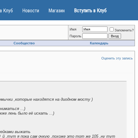
а Клуб
Новости
Магазин
Вступить в Клуб
Имя
Запомнить?
Пароль
Сообщество
Календарь
Оценить эту запись
емычки ,которые находятся на диодном мосту )
ниматься ...)
же лень было её искать ...)
копейками выжать
0_й ,тут я пока сам очкую ,похоже это тот же 105 ,ну тут