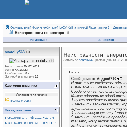
Официальный Форум любителей LADA Kalina и новой Лада Калина 2
>
Дневники
Неисправности генератора - 5
Регистрация
Дневники
anatoliy563
Неисправности генерато
Запись от
anatoliy563
размещена 18.08.2018
Регистрация
09.02.2011
Адрес
Владимир
Цитата:
Сообщений
3,058
Записей в дневнике
12
Сообщение от
Андрей710
И так ,какже соеденены обмот
Категории дневника
БВ08-105-02 и БВО8-120-02 (а т
Соединения выполнены непосре
Локальные категории
Можно сделать из одной точки 
1.нужно определить точно фазн
Без категории
2.заменить заднюю крышку корп
3.установить соответствующий
Последние записи
4. пластиковую крышку ( три 
5.заменить разъём на проводе
Переделки штатной СОД. Часть 6
так что, кому нефиг делать и
Какое масло используете в КПП - 4
зы:Но в планах ,установить на