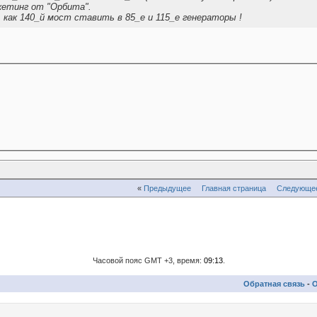
кетинг от "Орбита".
 как 140_й мост ставить в 85_е и 115_е генераторы !
«
Предыдущее
Главная страница
Следующе
Часовой пояс GMT +3, время:
09:13
.
Обратная связь
-
О