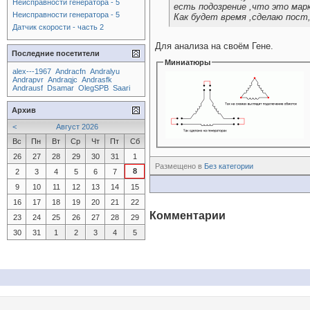
Неисправности генератора - 5
есть подозрение ,что это мар
Неисправности генератора - 5
Как будет время ,сделаю пост,
Датчик скорости - часть 2
Для анализа на своём Гене.
Последние посетители
Миниатюры
alex---1967
Andracfn
Andralyu
Andrapvr
Andraqjc
Andrasfk
Andrausf
Dsamar
OlegSPB
Saari
Архив
<
Август 2026
Вс
Пн
Вт
Ср
Чт
Пт
Сб
26
27
28
29
30
31
1
Размещено в
Без категории
8
2
3
4
5
6
7
9
10
11
12
13
14
15
16
17
18
19
20
21
22
Комментарии
23
24
25
26
27
28
29
30
31
1
2
3
4
5