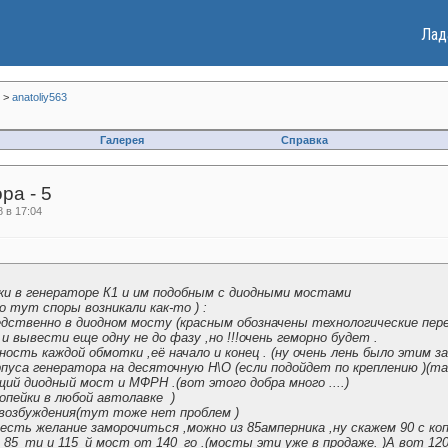
Лад
>
anatoliy563
Галерея
Справка
ра - 5
 в 17:04
ки в генераторе К1 и им подобным с диодными мостами
о тут споры возникали как-то ) :
дственно в диодном мосту (красным обозначены технологические пер
и вывести еще одну не до фазу ,но !!!очень геморно будет .
ость каждой обмотки ,её начало и конец . (ну очень лень было этим за
уса генератора на десяточную Н\О (если подойдет по креплению )(так
 диодный мост и МФРН .(вот этого добра много ....)
копейки в любой автолавке
)
 возбуждения(тут тоже нет проблем )
 есть желание заморочиться ,можно из 85амперника ,ну скажем 90 с 
 85_ти и 115_й мост от 140_го .(мосты эти уже в продаже. )А вот 12