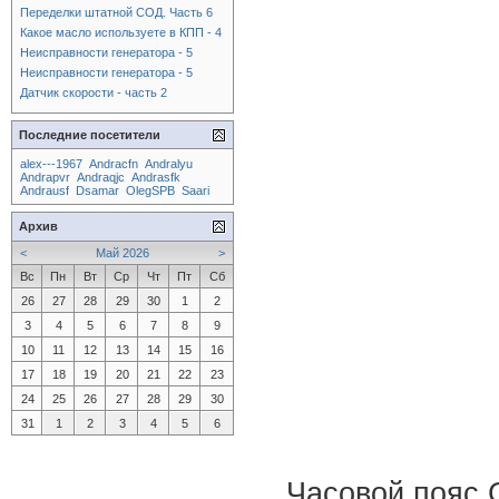
Переделки штатной СОД. Часть 6
Какое масло используете в КПП - 4
Неисправности генератора - 5
Неисправности генератора - 5
Датчик скорости - часть 2
Последние посетители
alex---1967
Andracfn
Andralyu
Andrapvr
Andraqjc
Andrasfk
Andrausf
Dsamar
OlegSPB
Saari
Архив
<
Май 2026
>
Вс
Пн
Вт
Ср
Чт
Пт
Сб
26
27
28
29
30
1
2
3
4
5
6
7
8
9
10
11
12
13
14
15
16
17
18
19
20
21
22
23
24
25
26
27
28
29
30
31
1
2
3
4
5
6
Часовой пояс 