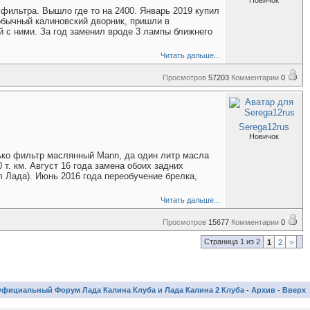
Новичок
фильтра. Вышло где то на 2400. Январь 2019 купил
обычный калиновский дворник, пришли в
й с ними. За год заменил вроде 3 лампы ближнего
Читать дальше...
Просмотров
57203
Комментарии
0
Serega12rus
Новичок
ько фильтр маслянный Mann, да один литр масла
т. км. Август 16 года замена обоих задних
 Лада). Июнь 2016 года переобучение брелка,
Читать дальше...
Просмотров
15677
Комментарии
0
Страница 1 из 2
1
2
>
фициальный Форум Лада Калина Клуба и Лада Калина 2 Клуба
-
Архив
-
Вверх