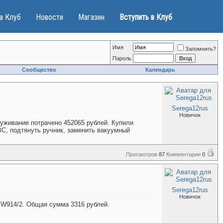
а Клуб
Новости
Магазин
Вступить в Клуб
Имя
Запомнить?
Пароль
Сообщество
Календарь
Serega12rus
Новичок
луживание потрачено 452065 рублей. Купили
С, подтянуть ручник, заменить вакуумный
Просмотров
87
Комментарии
0
Serega12rus
Новичок
n W914/2. Общая сумма 3316 рублей.