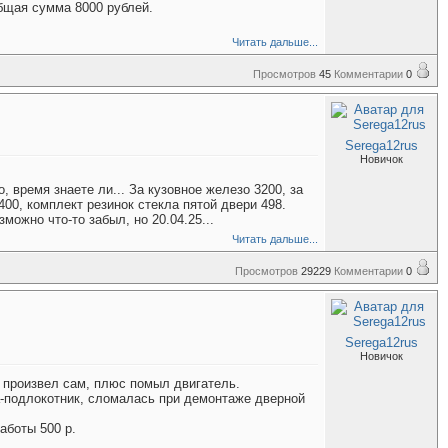
общая сумма 8000 рублей.
Читать дальше...
Просмотров
45
Комментарии
0
Serega12rus
Новичок
 время знаете ли... За кузовное железо 3200, за
00, комплект резинок стекла пятой двери 498.
ожно что-то забыл, но 20.04.25...
Читать дальше...
Просмотров
29229
Комментарии
0
Serega12rus
Новичок
ту произвел сам, плюс помыл двигатель.
ка-подлокотник, сломалась при демонтаже дверной
аботы 500 р.