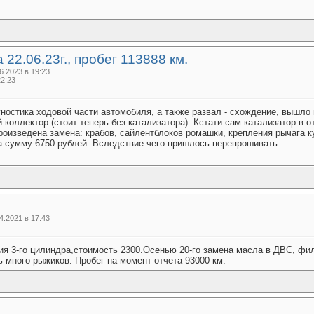
 22.06.23г., пробег 113888 км.
.2023 в 19:23
22:23
гностика ходовой части автомобиля, а также развал - схождение, вышло 
 коллектор (стоит теперь без катализатора). Кстати сам катализатор в 
Произведена замена: крабов, сайлентблоков ромашки, крепления рычага к
 сумму 6750 рублей. Вследствие чего пришлось перепрошивать...
.2021 в 17:43
ния 3-го цилиндра,стоимость 2300.Осенью 20-го замена масла в ДВС, фи
 много рыжиков. Пробег на момент отчета 93000 км.