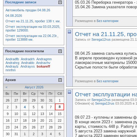
05.03.26 Переборка генератора -
Последние записи
15.04.26 Замена указателя повор
Автомобиль продан 04.08.26
04.08.2026
Размещено в
Без категории
Отчет на 21.11.25, пробег 138 т. км.
Отчет эксплуатации на 03.03.2025,
пробег 129000.
Отчет на 21.11.25, проб
Отчет эксплуатации на 22.06.23г.,
пробег 113888 км.
Запись от
Serega12rus
размещена 21.11
Последние посетители
08.04.25 замена сальника кулис
В апреле произведен кузовной ре
Andradfb
Andradrh
Andragmn
лакокрасочные материалы 15000, 
Andrahrg
Andraldo
Andravhv
Andraylz
Andrayxs
bokareff
Скрытые полости были обработан
nnnfnn
Архив
Размещено в
Без категории
<
Август 2026
Отчет эксплуатации на
Вс
Пн
Вт
Ср
Чт
Пт
Сб
Запись от
Serega12rus
размещена 03.03
26
27
28
29
30
31
1
Обновил(-а)
Serega12rus
03.03.2025 в 
8
2
3
4
5
6
7
9
10
11
12
13
14
15
09.07.23 - куплены и заменены ф
16
17
18
19
20
21
22
В конце июля 2023 г. заменена 
карты, стоимость 448 р. Работу 
23
24
25
26
27
28
29
5 августа 2023 замена наружной 
30
31
1
2
3
4
5
7 августа 2023 заменен моторчик