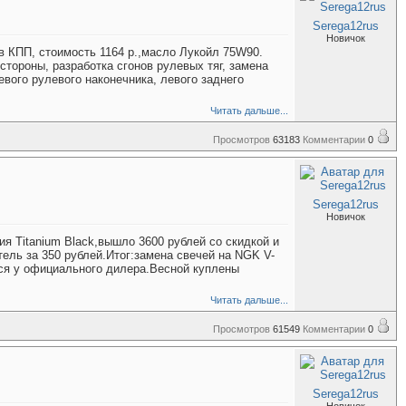
Serega12rus
Новичок
 в КПП, стоимость 1164 р.,масло Лукойл 75W90.
стороны, разработка сгонов рулевых тяг, замена
вого рулевого наконечника, левого заднего
Читать дальше...
Просмотров
63183
Комментарии
0
Serega12rus
Новичок
я Titanium Black,вышло 3600 рублей со скидкой и
тель за 350 рублей.Итог:замена свечей на NGK V-
лся у официального дилера.Весной куплены
Читать дальше...
Просмотров
61549
Комментарии
0
Serega12rus