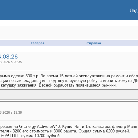
Лад
Галерея
Справка
.08.26
.2026 в 20:35
Сумма сделки 300 т.р. За время 15 летней эксплуатации на ремонт и обс
ации новым владельцам - подтянуть рулевую рейку, заменить хомуты ДВ
 катушку зажигания. Весной обработать появившиеся рыжики.
.2026 в 19:39
ерешел на G-Energy Active 5W40. Купил 4л. и 1л. канистры, фильтр Man
теля - 3200 его стоимость и 3000 работа. Общая сумма 6200 рублей.
 60АЧ ПП - сумма 10700 рублей.