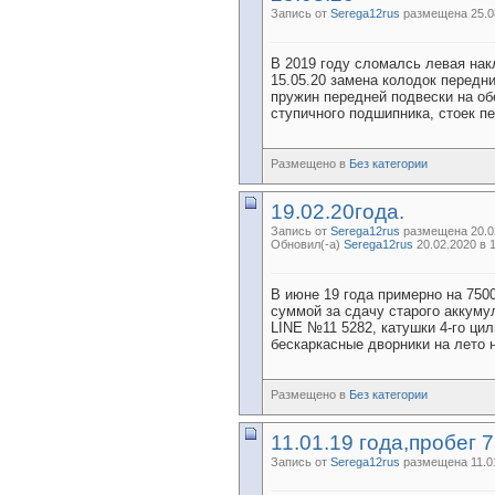
Запись от
Serega12rus
размещена 25.08
В 2019 году сломалсь левая накл
15.05.20 замена колодок передн
пружин передней подвески на об
ступичного подшипника, стоек пе
Размещено в
Без категории
19.02.20года.
Запись от
Serega12rus
размещена 20.02
Обновил(-а)
Serega12rus
20.02.2020 в 
В июне 19 года примерно на 750
суммой за сдачу старого аккумул
LINE №11 5282, катушки 4-го ци
бескаркасные дворники на лето н
Размещено в
Без категории
11.01.19 года,пробег 
Запись от
Serega12rus
размещена 11.01