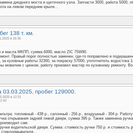
 замена диодного моста и щеточного узла. Запчасти 3000, работа 5000, 
ота на левом переднем крыле...
ег 138 т. км.
.2025 в 16:36
ы и масла МКПП, сумма 6000, масло ZIC 75W90.
монт. Правый порог полностью заменен, где-то поправлено и подкрашено,
за кузовные работы 32300, за покраску 57000, уплотнитель водостока 14
ы мовилем с цинком, работу произвел мастер по кузовному ремонту. Возм
 03.03.2025, пробег 129000.
.2025 в 12:31
12:42
ильтра: топливный - 438 р., салонный - 256 р., воздушный - 304 р. Рабо
ручка открывания задней левой двери, сумма 395 р. Также заменена руч
производил сам.
ручки водительской двери. Сумма: стоимость ручки 750 р. и стоимость р
 стеклоомывателя...