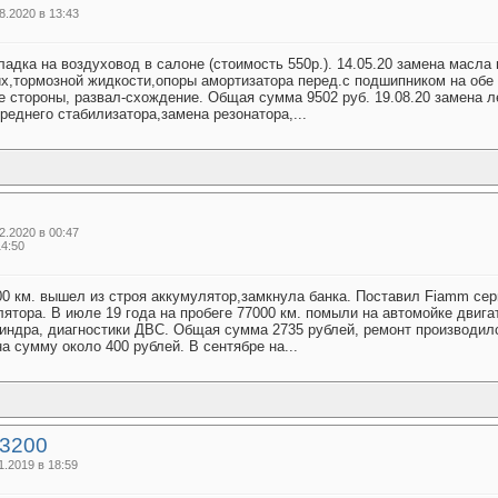
.2020 в 13:43
адка на воздуховод в салоне (стоимость 550р.). 14.05.20 замена масла
их,тормозной жидкости,опоры амортизатора перед.с подшипником на обе 
е стороны, развал-схождение. Общая сумма 9502 руб. 19.08.20 замена ле
реднего стабилизатора,замена резонатора,...
.2020 в 00:47
14:50
00 км. вышел из строя аккумулятор,замкнула банка. Поставил Fiamm сери
ятора. В июле 19 года на пробеге 77000 км. помыли на автомойке двига
линдра, диагностики ДВС. Общая сумма 2735 рублей, ремонт производи
а сумму около 400 рублей. В сентябре на...
73200
.2019 в 18:59