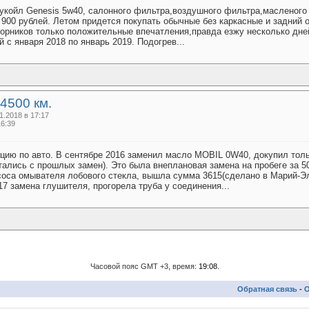
укойл Genesis 5w40, салонного фильтра,воздушного фильтра,масленого 
900 рублей. Летом придется покупать обычные без каркасные и задний 
ворников только положительные впечатления,правда езжу несколько дне
й с января 2018 по январь 2019. Подогрев...
64500 км.
.2018 в 17:17
16:39
цию по авто. В сентябре 2016 заменил масло MOBIL 0W40, докупил тол
ались с прошлых замен). Это была внеплановая замена на пробеге за 50 
оса омывателя лобового стекла, вышла сумма 3615(сделано в Марий-Эл
7 замена глушителя, прогорела труба у соединения...
Часовой пояс GMT +3, время:
19:08
.
Обратная связь
-
О