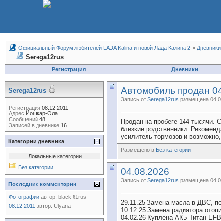
Официальный Форум любителей LADA Kalina и новой Лада Калина 2
>
Дневники
Serega12rus
Регистрация
Дневники
Автомобиль продан 04
Serega12rus
Запись от
Serega12rus
размещена 04.08
Регистрация
08.12.2011
Адрес
Йошкар-Ола
Сообщений
48
Продан на пробеге 144 тысячи. 
Записей в дневнике
16
близкие родственники. Рекоменд
усилитель тормозов и возможно,
Категории дневника
Размещено в
Без категории
Локальные категории
Без категории
04.08.2026
Запись от
Serega12rus
размещена 04.08
Последние комментарии
Фотографии
автор:
black 61rus
29.11.25 Замена масла в ДВС, п
08.12.2011
автор:
Ulyana
10.12.25 Замена радиатора отопи
04.02.26 Куплена АКБ Титан EFB