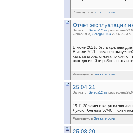
Размещено в
Без категории
Отчет эксплуатации на
Запись от
Serega12rus
размещена 22.06
Обновил(-а)
Serega12rus
22.06.2023 в 
В июне 2021г. была сделана диа
В июле 2021г. заменен выпускной
катализатора, сгнила по кругу. 
схождение. Эти работы вышли на
Размещено в
Без категории
25.04.21.
Запись от
Serega12rus
размещена 25.04
15.11.20 замена катушки зажига
Лукойл Genesis 5W40. Появилось
Размещено в
Без категории
25.08.20