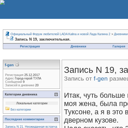
Официальный Форум любителей LADA Kalina и новой Лада Калина 2
>
Дневники
Запись N 19, заключительная.
Регистрация
Дневники
Галерея
f-gen
Запись N 19, з
Регистрация
25.12.2017
Запись от
f-gen
размещ
Адрес
Город-герой ТУЛА
Сообщений
9
Записей в дневнике
20
Итак, чуть больше
Категории дневника
моя жена, была пр
Локальные категории
Без категории
Туксоне, а я в это
дверном кузове.
Последние комментарии
Запись N 21. Неожиданная встреча