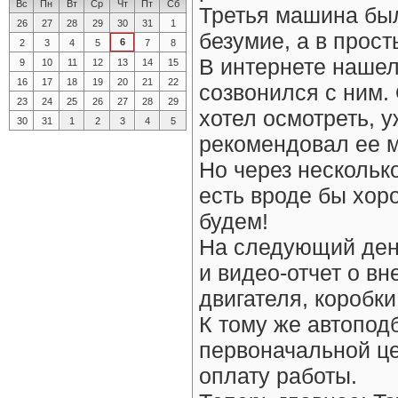
Вс
Пн
Вт
Ср
Чт
Пт
Сб
Третья машина был
26
27
28
29
30
31
1
безумие, а в прост
6
2
3
4
5
7
8
В интернете нашел
9
10
11
12
13
14
15
16
17
18
19
20
21
22
созвонился с ним. 
23
24
25
26
27
28
29
хотел осмотреть, у
30
31
1
2
3
4
5
рекомендовал ее м
Но через несколько
есть вроде бы хор
будем!
На следующий ден
и видео-отчет о в
двигателя, коробки
К тому же автопод
первоначальной це
оплату работы.