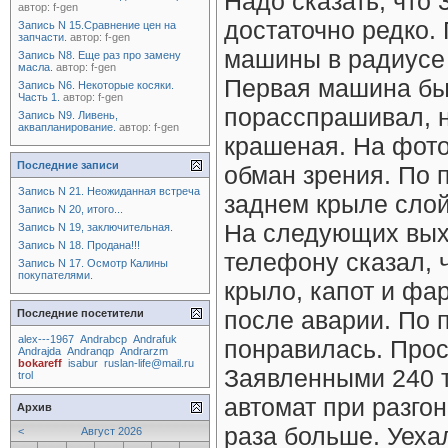
Надо сказать, что
автор:
f-gen
достаточно редко. 
Запись N 15.Сравнение цен на
запчасти.
автор:
f-gen
машины в радиусе 2
Запись N8. Еще раз про замену
масла.
автор:
f-gen
Первая машина был
Запись N6. Некоторые косяки.
Часть 1.
автор:
f-gen
порасспрашивал, н
Запись N9. Ливень,
аквапланирование.
автор:
f-gen
крашеная. На фото
Последние записи
обман зрения. По 
Запись N 21. Неожиданная встреча
заднем крыле слой
Запись N 20, итого...
На следующих выхо
Запись N 19, заключительная.
Запись N 18. Продана!!!
телефону сказал, 
Запись N 17. Осмотр Калины
покупателями.
крыло, капот и ф
после аварии. По 
Последние посетители
alex---1967
Andrabcp
Andrafuk
понравилась. Прос
Andrajda
Andranqp
Andrarzm
bokareff
isabur
ruslan-life@mail.ru
Заявленными 240 т
trol
автомат при разго
Архив
раза больше. Уехал
<
Август 2026