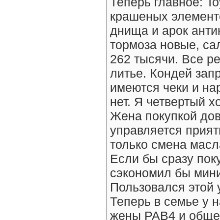
Теперь главное: To
крашеных элементо
днища и арок анти
тормоза новые, са
262 тысячи. Все р
литье. Кондей зап
имеются чеки и на
нет. Я четвертый х
Жена покупкой дов
управляется прият
только смена масл
Если бы сразу пок
сэкономил бы мини
Пользовался этой у
Теперь в семье у н
жены РАВ4 и обще