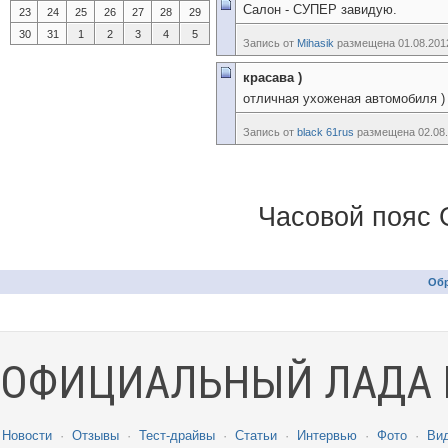
Салон - СУПЕР завидую.
23
24
25
26
27
28
29
30
31
1
2
3
4
5
Запись от
Mihasik
размещена 01.08.2012
красава )
отличная ухоженая автомобиля )
Запись от
black 61rus
размещена 02.08.
Часовой пояс 
Обр
ОФИЦИАЛЬНЫЙ ЛАДА 
Новости
·
Отзывы
·
Тест-драйвы
·
Статьи
·
Интервью
·
Фото
·
Ви