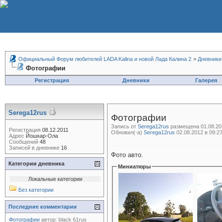
Официальный Форум любителей LADA Kalina и новой Лада Калина 2
>
Дневники
Фотографии
Регистрация
Дневники
Галерея
Serega12rus
Фотографии
Запись от
Serega12rus
размещена 01.08.201
Регистрация
08.12.2011
Обновил(-а)
Serega12rus
02.08.2012 в 09:2
Адрес
Йошкар-Ола
Сообщений
48
Записей в дневнике
16
Фото авто.
Категории дневника
Миниатюры
Локальные категории
Без категории
Последние комментарии
Фотографии
автор:
black 61rus