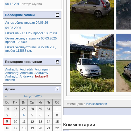
08.12.2011
автор:
Ulyana
Последние записи
Автомобиль продан 04.08.26
04.08.2026
Отчет на 21.11.25, пробег 138 т. км.
Отчет эксплуатации на 03.03.2025,
пробег 129000.
Отчет эксплуатации на 22.06.23г.,
пробег 113888 км.
Последние посетители
Andradfb
Andradrh
Andragmn
Andrahrg
Andraldo
Andravhv
Andraylz
Andrayxs
bokareff
nnnfnn
Архив
<
Август 2026
Вс
Пн
Вт
Ср
Чт
Пт
Сб
Размещено в
Без категории
26
27
28
29
30
31
1
2
3
4
5
6
7
8
9
10
11
12
13
14
15
Комментарии
16
17
18
19
20
21
22