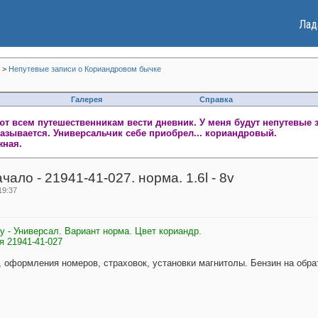
Лад
>
Непутевые записи о Кориандровом бычке
Галерея
Справка
т всем путешественникам вести дневник. У меня будут непутевые 
зывается. Универсальчик себе приобрел... кориандровый.
жная.
ало - 21941-41-027. норма. 1.6l - 8v
19:37
у - Универсал. Вариант норма. Цвет кориандр.
я 21941-41-027
 оформления номеров, страховок, установки магнитолы. Бензин на обрат