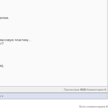
алоне.
массовую пластину...
ет?
в),
Просмотров
4530
Комментарии
4
е
»
Всего комментариев
4