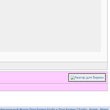
фициальный Форум Лада Калина Клуба и Лада Калина 2 Клуба
-
Архив
-
Вверх