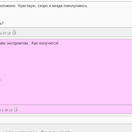
оложено. Чувствую, скоро я везде поколупаюсь.
на?
в 07:16
яю экспромтом...Как получится!
,
 в 08:16