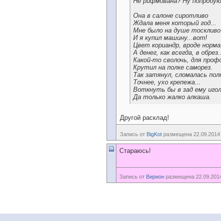
Не рифмована? Ну попробую
Она в салоне сиротливо
Ждала меня который год...
Мне было на душе тоскливо
И я купил машину...вот!
Цвет кориандр, вроде норма
А денег, как всегда, в обрез.
Какой-то сволочь, для проф
Крутил на полке саморез.
Так затянул, сломалась пол
Точнее, ухо крепежа...
Воткнуть бы в зад ему иголк
Да только жалко алкаша.
Другой расклад!
Запись от
BigKot
размещена 22.09.2014 
Стараюсь!
Запись от
Вирион
размещена 22.09.2014