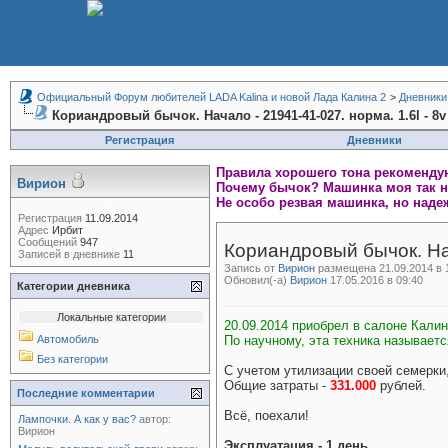
Официальный Форум любителей LADA Kalina и новой Лада Калина 2
>
Дневники
Кориандровый бычок. Начало - 21941-41-027. норма. 1.6l - 8v
Регистрация
Дневники
Правила хорошего тона рекомендую
Вирион
Почему бычок? Машинка моя так на
Не особо резвая машинка, но наде
Регистрация
11.09.2014
Адрес
Ирбит
Сообщений
947
Кориандровый бычок. Нач
Записей в дневнике
11
Запись от
Вирион
размещена 21.09.2014 в 
Обновил(-а)
Вирион
17.05.2016 в 09:40
Категории дневника
Локальные категории
20.09.2014 приобрел в салоне Калин
Автомобиль
По научному, эта техника называетс
Без категории
С учетом утилизации своей семерки,
Общие затраты -
331.000
рублей.
Последние комментарии
Всё, поехали!
Лампочки. А как у вас?
автор:
Вирион
Эксплуатация - 1 день