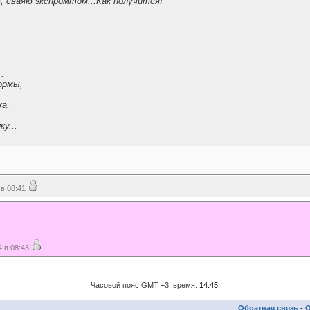
, сваяю экспромтом...Как получится!
.
..
ормы,
ка,
у...
в 08:41
 в 08:43
Часовой пояс GMT +3, время:
14:45
.
Обратная связь
-
О