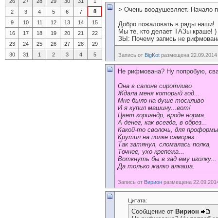
26
27
28
29
30
31
1
> Очень воодушевляет. Начало п
8
2
3
4
5
6
7
9
10
11
12
13
14
15
Добро пожаловать в ряды наши!
Мы те, кто делает ТАЗы краше!
)
16
17
18
19
20
21
22
ЗЫ: Почему запись не рифмова
23
24
25
26
27
28
29
30
31
1
2
3
4
5
Запись от
BigKot
размещена 22.09.2014 
Не рифмована? Ну попробую, сва
Она в салоне сиротливо
Ждала меня который год...
Мне было на душе тоскливо
И я купил машину...вот!
Цвет кориандр, вроде норма.
А денег, как всегда, в обрез...
Какой-то сволочь, для проформы
Крутил на полке саморез.
Так затянул, сломалась полка,
Точнее, ухо крепежа...
Воткнуть бы в зад ему иголку...
Да только жалко алкаша.
Запись от
Вирион
размещена 22.09.2014
Цитата:
Сообщение от
Вирион