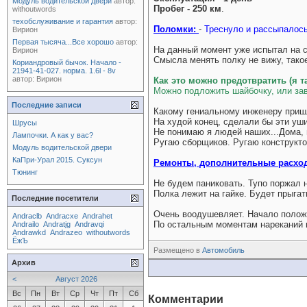
Модуль водительской двери
автор:
Пробег - 250 км
.
withoutwords
техобслуживание и гарантия
автор:
Поломки:
-
Треснуло и рассыпалось
Вирион
Первая тысяча...Все хорошо
автор:
На данный момент уже испытал на с
Вирион
Смысла менять полку не вижу, такое
Кориандровый бычок. Начало -
21941-41-027. норма. 1.6l - 8v
автор:
Вирион
Как это можно предотвратить (я т
Можно подложить шайбочку, или зав
Последние записи
Какому гениальному инженеру пришл
На худой конец, сделали бы эти уши
Шрусы
Не понимаю я людей наших...Дома, н
Лампочки. А как у вас?
Ругаю сборщиков. Ругаю конструкто
Модуль водительской двери
КаПри-Урал 2015. Суксун
Ремонты, дополнительные расхо
Тюнинг
Не будем паниковать. Тупо поржал н
Полка лежит на гайке. Будет прыгат
Последние посетители
Очень воодушевляет. Начало положе
Andraclb
Andracxe
Andrahet
По остальным моментам нареканий не
Andrailo
Andratjg
Andravqi
Andrawkd
Andrazeo
withoutwords
ЁжЪ
Размещено в
Автомобиль
Архив
<
Август 2026
Вс
Пн
Вт
Ср
Чт
Пт
Сб
Комментарии