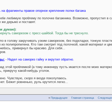
 на фрагменты правое опорное крепление полки багажа
ебе любимую проблему по полочке багажника. Возможно, пропустил в с
 же дерьмо и поставят.
ак думаю):
ернуть саморезом с пресс-шайбой. Тогда бы не треснуло.
о в голову закручивать узким саморезом, без подкладки, тонкую пласт
 из полипропилена. Кто там смотрит под полочкой, какой материал и цв
ебось, привернул бы красиво. Для себя...
ров.
ды:
-
Надел на саморез гайку и вкрутил обратно.
ад этой проблемкой (а тому инженеру пусть икается после моих матерко
ь, прикручу какой-нибудь уголок.
но. Чувствую, скоро я везде поколупаюсь.
т. Бежит ровненько, руль крутится легко...
«
Предыдущее
Главная страница
Следующе