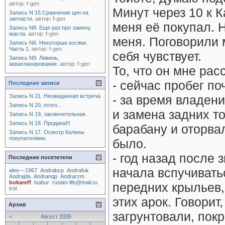
автор:
f-gen
Минут через 10 к К
Запись N 15.Сравнение цен на
запчасти.
автор:
f-gen
меня её покупал. 
Запись N8. Еще раз про замену
масла.
автор:
f-gen
меня. Поговорили 
Запись N6. Некоторые косяки.
Часть 1.
автор:
f-gen
себя чувствует.
Запись N9. Ливень,
аквапланирование.
автор:
f-gen
То, что он мне рас
- сейчас пробег по
Последние записи
Запись N 21. Неожиданная встреча
- за время владен
Запись N 20, итого...
и замена задних т
Запись N 19, заключительная.
Запись N 18. Продана!!!
барабану и оторвал
Запись N 17. Осмотр Калины
покупателями.
было.
- год назад после
Последние посетители
начала вспучивать
alex---1967
Andrabcp
Andrafuk
Andrajda
Andranqp
Andrarzm
bokareff
isabur
ruslan-life@mail.ru
передних крыльев, 
trol
этих арок. Говорит
Архив
загрунтовали, пок
<
Август 2026