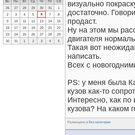
Вс
Пн
Вт
Ср
Чт
Пт
Сб
визуально покраск
26
27
28
29
30
31
1
достаточно. Говори
6
2
3
4
5
7
8
продаст.
9
10
11
12
13
14
15
Ну на этом мы рас
16
17
18
19
20
21
22
23
24
25
26
27
28
29
двигателя нормальн
30
31
1
2
3
4
5
Такая вот неожида
написать.
Всех с новогодним
PS: у меня была К
кузов как-то сопро
Интересно, как по
кузова? На каком 
Размещено в
Без категории