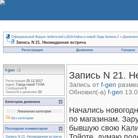
Официальный Форум любителей LADA Kalina и новой Лада Калина 2
>
Дневники
Запись N 21. Неожиданная встреча
Регистрация
Дневники
Галерея
f-gen
Запись N 21. Н
Регистрация
25.12.2017
Запись от
f-gen
размещ
Адрес
Город-герой ТУЛА
Сообщений
9
Обновил(-а)
f-gen
13.0
Записей в дневнике
20
Категории дневника
Начались новогодн
Локальные категории
по магазинам. Зар
Без категории
бывшую свою Калин
Последние комментарии
Тойоте, думаю под
Запись N 21. Неожиданная встреча