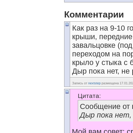
Комментарии
Как раз на 9-10 г
крыши, передние
завальцовке (под
переходом на пор
крыло у стыка с 
Дыр пока нет, не
Запись от
nextstep
размещена 17.01.202
Цитата:
Сообщение от
Дыр пока нет,
Мой вам совет: с