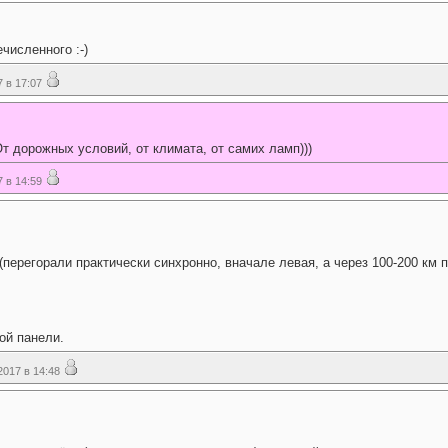
численного :-)
 в 17:07
От дорожных условий, от климата, от самих ламп)))
 в 14:59
(перегорали практически синхронно, вначале левая, а через 100-200 км п
ой панели.
017 в 14:48