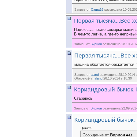
Запись от
Саша16
размещена 10.05.201
Первая тысяча...Все 
Надеюсь...после семерки машина 
В чем-то легче, а где-то непривы
Запись от
Вирион
размещена 28.10.2014
Первая тысяча...Все 
машина обкатается-раскатается п
Запись от
aland
размещена 28.10.2014 в
Обновил(-а)
aland
28.10.2014 в 18:30
Кориандровый бычок. Н
Стараюсь!
Запись от
Вирион
размещена 22.09.2014
Кориандровый бычок. Н
Цитата:
Сообщение от
Вирион