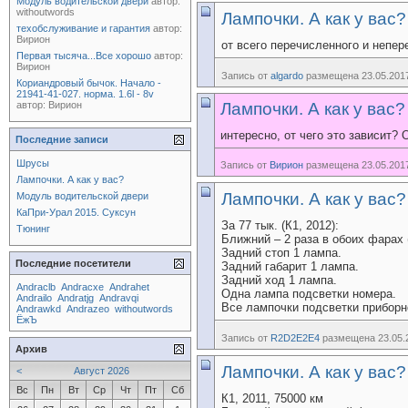
Модуль водительской двери
автор:
withoutwords
Лампочки. А как у вас?
техобслуживание и гарантия
автор:
Вирион
от всего перечисленного и непере
Первая тысяча...Все хорошо
автор:
Вирион
Запись от
algardo
размещена 23.05.2017
Кориандровый бычок. Начало -
21941-41-027. норма. 1.6l - 8v
автор:
Вирион
Лампочки. А как у вас?
интересно, от чего это зависит? 
Последние записи
Шрусы
Запись от
Вирион
размещена 23.05.2017
Лампочки. А как у вас?
Лампочки. А как у вас?
Модуль водительской двери
КаПри-Урал 2015. Суксун
За 77 тык. (К1, 2012):
Тюнинг
Ближний – 2 раза в обоих фарах 
Задний стоп 1 лампа.
Последние посетители
Задний габарит 1 лампа.
Задний ход 1 лампа.
Andraclb
Andracxe
Andrahet
Одна лампа подсветки номера.
Andrailo
Andratjg
Andravqi
Все лампочки подсветки приборн
Andrawkd
Andrazeo
withoutwords
ЁжЪ
Запись от
R2D2E2E4
размещена 23.05.2
Архив
Лампочки. А как у вас?
<
Август 2026
Вс
Пн
Вт
Ср
Чт
Пт
Сб
К1, 2011, 75000 км