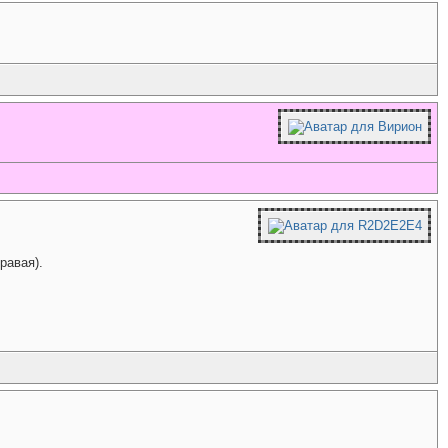
равая).