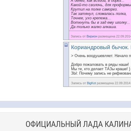
А денег, как всегда, в обрез...
Какой-то сволочь, для проформы
Крутил на полке саморез.
Так затянул, сломалась полка,
Точнее, ухо крепежа...
Воткнуть бы в зад ему иголку...
Да только жалко алкаша.
Запись от
Вирион
размещена 22.09.2014
Кориандровый бычок. Н
> Очень воодушевляет. Начало п
Добро пожаловать в ряды наши!
Мы те, кто делает ТАЗы краше!
)
ЗЫ: Почему запись не рифмова
Запись от
BigKot
размещена 22.09.2014 
ОФИЦИАЛЬНЫЙ ЛАДА КАЛИНА