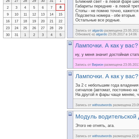
26
27
28
29
30
31
1
Ближний свет - в левой фаре шес
Габариты передние - в левой трет
8
2
3
4
5
6
7
Стопы - не помню точно, кажется
9
10
11
12
13
14
15
Подсветка номера - обе вторые.
Остальные все родные.
16
17
18
19
20
21
22
23
24
25
26
27
28
29
Запись от
algardo
размещена 23.05.2017
Обновил(-а)
algardo
23.05.2017 в 14:06
30
31
1
2
3
4
5
Лампочки. А как у вас?
ну, у меня значит достойная стати
Запись от
Вирион
размещена 23.05.2017
Лампочки. А как у вас?
За 2 с небольшим года владения 
сигналов (автомат, постоянно на 
На другой я фары чаще меняю, ч
Запись от
withoutwords
размещена 23.05
Модуль водительской 
Этого не отнять, ага.
Запись от
withoutwords
размещена 22.07