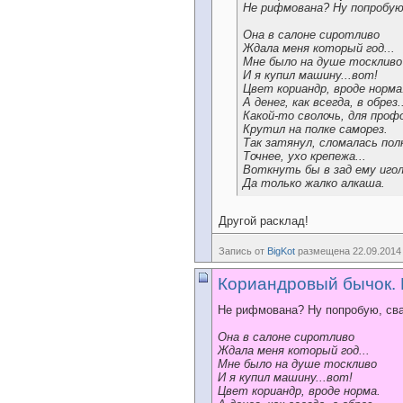
Не рифмована? Ну попробую
Она в салоне сиротливо
Ждала меня который год...
Мне было на душе тоскливо
И я купил машину...вот!
Цвет кориандр, вроде норма
А денег, как всегда, в обрез.
Какой-то сволочь, для проф
Крутил на полке саморез.
Так затянул, сломалась пол
Точнее, ухо крепежа...
Воткнуть бы в зад ему иголк
Да только жалко алкаша.
Другой расклад!
Запись от
BigKot
размещена 22.09.2014 
Кориандровый бычок. Н
Не рифмована? Ну попробую, сва
Она в салоне сиротливо
Ждала меня который год...
Мне было на душе тоскливо
И я купил машину...вот!
Цвет кориандр, вроде норма.