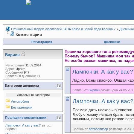
Официальный Форум любителей LADA Kalina и новой Лада Калина 2
>
Дневники
Комментарии
Регистрация
Дневники
Правила хорошего тона рекомендую
Вирион
Почему бычок? Машинка моя так на
Не особо резвая машинка, но наде
Регистрация
11.09.2014
Адрес
Ирбит
Лампочки. А как у вас?
Сообщений
947
Записей в дневнике
11
Ладно. Всем спасибо. Общая карт
Категории дневника
Запись от
Вирион
размещена 24.05.2017
Локальные категории
Лампочки. А как у вас?
Автомобиль
Без категории
Посмею дать несколько советов..
Любую лампу нельзя брать голыми
Последние комментарии
лампами, потому как резкие пер
Лампочки. А как у вас?
автор:
Вирион
Запись от
авторевизор
размещена 23.05