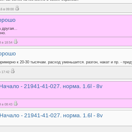
6 в 09:00
хорошо
другая...
чно.
 в 18:54
хорошо
римерно к 20-30 тысячам. расход уменьшится. разгон, накат и пр. - прид
 17:42
ачало - 21941-41-027. норма. 1.6l - 8v
 в 08:43
ачало - 21941-41-027. норма. 1.6l - 8v