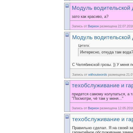
Модуль водительской 
зато как красиво, а?
Запись от
Вирион
размещена 22.07.2016
Модуль водительской 
Цитата:
Интересно, откуда там вода
С Челябинской грозы. )) У меня 
Запись от
withoutwords
размещена 21.07
техобслуживание и га
придется самому колупаться, а 
"Посмотри, чё там у меня..."
Запись от
Вирион
размещена 12.05.2016
техобслуживание и га
Правильно сделал. Я на своей за
гарантийное обслуживание замен