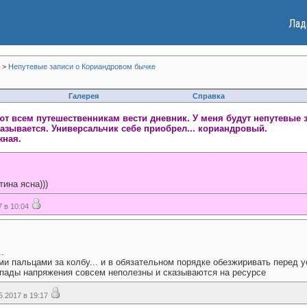
Лад
>
Непутевые записи о Кориандровом бычке
Галерея
Справка
т всем путешественникам вести дневник. У меня будут непутевые 
зывается. Универсальчик себе приобрел... кориандровый.
жная.
ина ясна)))
 в 10:04
.
 пальцами за колбу... и в обязательном порядке обезжиривать перед ус
епады напряжения совсем неполезны и сказываются на ресурсе
.2017 в 19:17