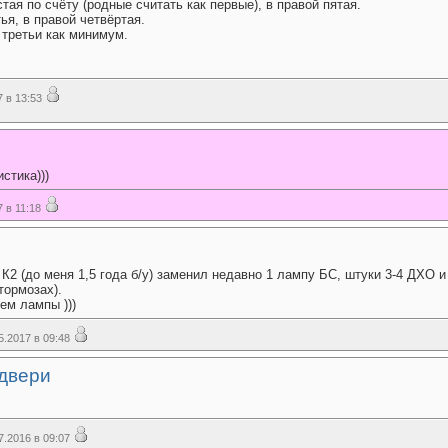
тая по счёту (родные считать как первые), в правой пятая.
ья, в правой четвёртая.
 третьи как минимум.
 в 13:53
стика)))
 в 11:18
К2 (до меня 1,5 года б/у) заменил недавно 1 лампу БС, штуки 3-4 ДХО и
тормозах).
ем лампы )))
.2017 в 09:48
двери
.2016 в 09:07