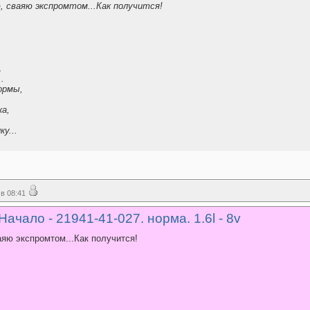
, сваяю экспромтом...Как получится!
.
..
ормы,
ка,
у...
в 08:41
ачало - 21941-41-027. норма. 1.6l - 8v
яю экспромтом...Как получится!