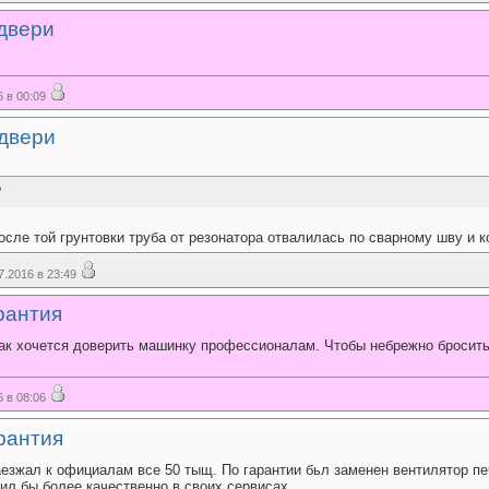
двери
 в 00:09
двери
?
после той грунтовки труба от резонатора отвалилась по сварному шву и 
.2016 в 23:49
рантия
так хочется доверить машинку профессионалам. Чтобы небрежно бросить
 в 08:06
рантия
езжал к официалам все 50 тыщ. По гарантии бьл заменен вентилятор печ
ил бы более качественно в своих сервисах.