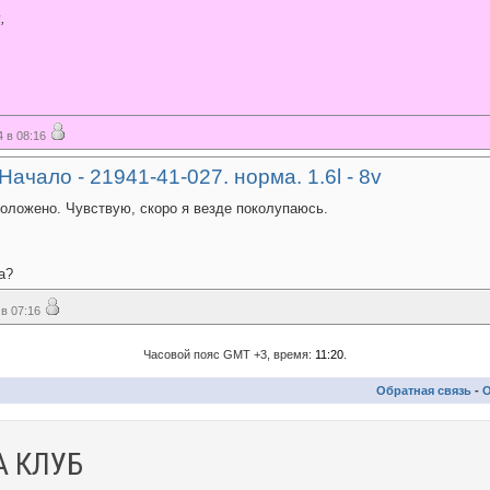
,
 в 08:16
ачало - 21941-41-027. норма. 1.6l - 8v
оложено. Чувствую, скоро я везде поколупаюсь.
на?
в 07:16
Часовой пояс GMT +3, время:
11:20
.
Обратная связь
-
О
 КЛУБ