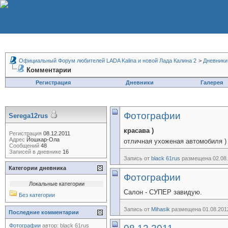
Официальный Форум любителей LADA Kalina и новой Лада Калина 2
>
Дневники
Комментарии
Регистрация
Дневники
Галерея
Фотографии
Serega12rus
красава )
Регистрация
08.12.2011
Адрес
Йошкар-Ола
отличная ухоженая автомобиля )
Сообщений
48
Записей в дневнике
16
Запись от
black 61rus
размещена 02.08.
Категории дневника
Фотографии
Локальные категории
Салон - СУПЕР завидую.
Без категории
Запись от
Mihasik
размещена 01.08.2012
Последние комментарии
Фотографии
автор:
black 61rus