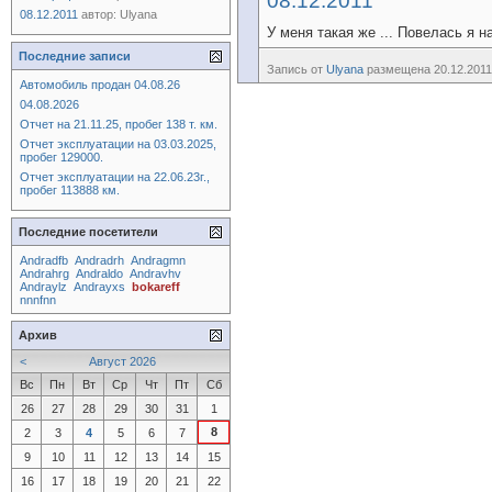
08.12.2011
08.12.2011
автор:
Ulyana
У меня такая же ... Повелась я н
Последние записи
Запись от
Ulyana
размещена 20.12.2011 
Автомобиль продан 04.08.26
04.08.2026
Отчет на 21.11.25, пробег 138 т. км.
Отчет эксплуатации на 03.03.2025,
пробег 129000.
Отчет эксплуатации на 22.06.23г.,
пробег 113888 км.
Последние посетители
Andradfb
Andradrh
Andragmn
Andrahrg
Andraldo
Andravhv
Andraylz
Andrayxs
bokareff
nnnfnn
Архив
<
Август 2026
Вс
Пн
Вт
Ср
Чт
Пт
Сб
26
27
28
29
30
31
1
8
2
3
4
5
6
7
9
10
11
12
13
14
15
16
17
18
19
20
21
22