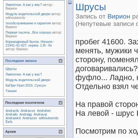
Шрусы
Лампочки. А как у вас?
автор:
Вирион
Модуль водительской двери
автор:
Запись от
Вирион
ра
withoutwords
(Непутевые записи 
техобслуживание и гарантия
автор:
Вирион
Первая тысяча...Все хорошо
автор:
Вирион
пробег 41600. За
Кориандровый бычок. Начало -
21941-41-027. норма. 1.6l - 8v
менять, мужики ч
автор:
Вирион
сторону, поменял
Последние записи
договаривались?
Шрусы
Лампочки. А как у вас?
фуфло... Ладно, 
Модуль водительской двери
Отдельно взял че
КаПри-Урал 2015. Суксун
Тюнинг
На правой сторо
Последние посетители
Andraclb
Andracxe
Andrahet
На левой - шрус 
Andrailo
Andratjg
Andravqi
Andrawkd
Andrazeo
withoutwords
ЁжЪ
Посмотрим по ход
Архив