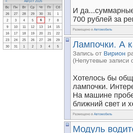
<
Август 2026
Вс
Пн
Вт
Ср
Чт
Пт
Сб
И да...суммарные
26
27
28
29
30
31
1
700 рублей за ре
6
2
3
4
5
7
8
9
10
11
12
13
14
15
Размещено в
Автомобиль
16
17
18
19
20
21
22
23
24
25
26
27
28
29
Лампочки. А к
30
31
1
2
3
4
5
Запись от
Вирион
ра
(Непутевые записи 
Хотелось бы общ
лампочки. Интер
На машине пробе
ближний свет и х
Размещено в
Автомобиль
Модуль водит