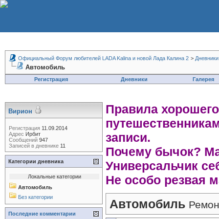
Официальный Форум любителей LADA Kalina и новой Лада Калина 2
>
Дневники
Автомобиль
Регистрация
Дневники
Галерея
Правила хорошего
Вирион
путешественникам
Регистрация
11.09.2014
записи.
Адрес
Ирбит
Сообщений
947
Записей в дневнике
11
Почему бычок? Ма
Категории дневника
Универсальчик себ
Не особо резвая м
Локальные категории
Автомобиль
Без категории
Автомобиль
Ремон
Последние комментарии