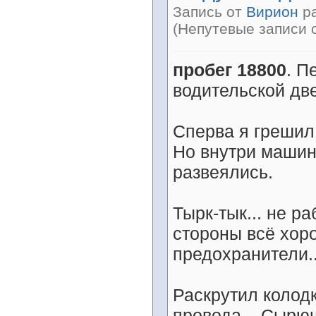
Запись от
Вирион
ра
(Непутевые записи 
пробег 18800
. П
водительской дв
Сперва я грешил 
Но внутри машин
развеялись.
Тырк-тык... не р
стороны всё хоро
предохранители..
Раскрутил колодк
провода... Сырю