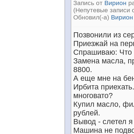
Запись от
Вирион
ра
(Непутевые записи 
Обновил(-а)
Вирион
Позвонили из се
Приезжай на пер
Спрашиваю: Что 
Замена масла, п
8800.
А еще мне на бен
Ирбита приехать.
многовато?
Купил масло, фил
рублей.
Вывод - слетел я
Машина не подво