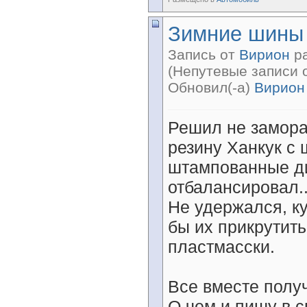
Зимние шины 
Запись от
Вирион
ра
(Непутевые записи 
Обновил(-а)
Вирион
Решил не замора
резину Ханкук с 
штампованные ди
отбалансировал..
Не удержался, ку
бы их прикрутить
пластмасски.
Все вместе полу
О чем и пишу в с