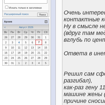
Искать только в заголовках
Очень интере
Расширенный поиск
контактные к
Архив
Ну в смысле н
<
Август 2026
(вдруг там ме
Вс
Пн
Вт
Ср
Чт
Пт
Сб
26
27
28
29
30
31
1
вглубь по цен
7
2
3
4
5
6
8
9
10
11
12
13
14
15
Ответа в ине
16
17
18
19
20
21
22
23
24
25
26
27
28
29
30
31
1
2
3
4
5
Решил сам сф
разгибал),
как-раз гену 
машине жены (
причине снос