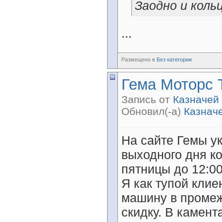
Заодно и коль
...
Размещено в
Без категории
Гема Моторс 
Запись от
Казначей
Обновил(-а)
Казнач
На сайте Гемы ук
выходного дня к
пятницы до 12:0
Я как тупой клие
машину в промеж
скидку. В камент