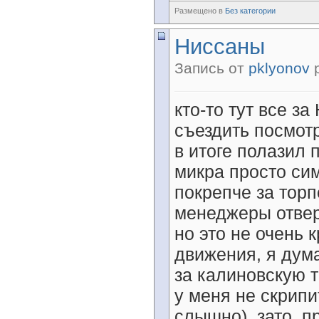
Размещено в
Без категории
Ниссаны
Запись от
pklyonov
р
кто-то тут все за
съездить посмотр
в итоге полазил 
микра просто си
покрепче за торп
менеджеры отверн
но это не очень 
движения, я дума
за калиновскую т
у меня не скрипи
слышно), зато, пр