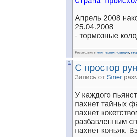
Страна происхо
Апрель 2008 нак
25.04.2008
- тормозные кол
Размещено в
моя первая лошадка
,
вто
С простор ру
Запись от
Siner
разм
У каждого пьянст
пахнет тайных ф
пахнет кокетство
разбавленным сп
пахнет коньяк. В