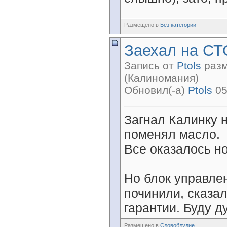
Размещено в
Без категории
Заехал на СТ
Запись от
Ptols
разм
(Калиномания)
Обновил(-а)
Ptols
05
Загнал Калинку н
поменял масло.
Все оказалось н
Но блок управлен
починили, сказа
гарантии. Буду д
Размещено в
Словоблудие