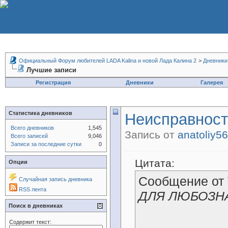
Официальный Форум любителей LADA Kalina и новой Лада Калина 2
>
Дневники
Лучшие записи
Регистрация
Дневники
Галерея
Статистика дневников
Неисправности
Всего дневников
1,545
Запись от
anatoliy5
Всего записей
9,046
Записи за последние сутки
0
Цитата:
Опции
Сообщение от
Случайная запись дневника
RSS лента
ДЛЯ ЛЮБОЗН
Поиск в дневниках
Содержит текст: