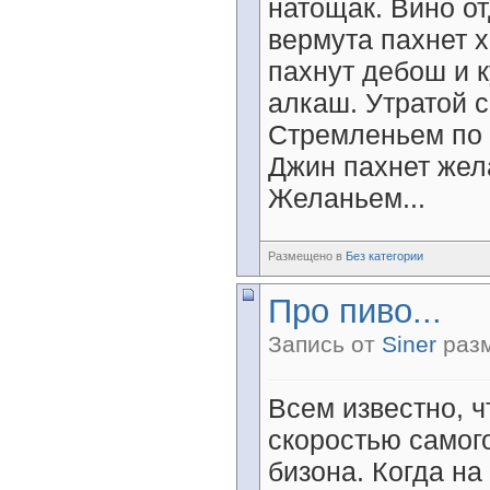
натощак. Вино о
вермута пахнет 
пахнут дебош и 
алкаш. Утратой с
Стремленьем по б
Джин пахнет жел
Желаньем...
Размещено в
Без категории
Про пиво...
Запись от
Siner
разм
Всем известно, ч
скоростью самог
бизона. Когда на