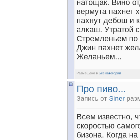
натощак. Вино о
вермута пахнет 
пахнут дебош и 
алкаш. Утратой с
Стремленьем по б
Джин пахнет жел
Желаньем...
Размещено в
Без категории
Про пиво...
Запись от
Siner
разм
Всем известно, ч
скоростью самог
бизона. Когда на