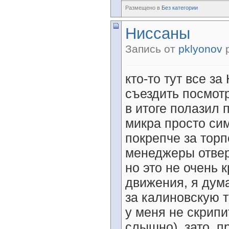
Размещено в
Без категории
Ниссаны
Запись от
pklyonov
р
кто-то тут все за
съездить посмотр
в итоге полазил 
микра просто си
покрепче за торп
менеджеры отверн
но это не очень 
движения, я дума
за калиновскую т
у меня не скрипи
слышно), зато, пр