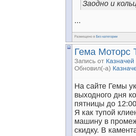
Заодно и коль
...
Размещено в
Без категории
Гема Моторс 
Запись от
Казначей
Обновил(-а)
Казнач
На сайте Гемы ук
выходного дня к
пятницы до 12:0
Я как тупой клие
машину в промеж
скидку. В камент