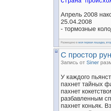
Страна происхо
Апрель 2008 нак
25.04.2008
- тормозные кол
Размещено в
моя первая лошадка
,
вто
С простор ру
Запись от
Siner
разм
У каждого пьянст
пахнет тайных ф
пахнет кокетство
разбавленным сп
пахнет коньяк. В