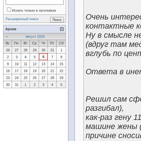
Искать только в заголовках
Очень интере
Расширенный поиск
контактные к
Архив
Ну в смысле н
<
Август 2026
(вдруг там ме
Вс
Пн
Вт
Ср
Чт
Пт
Сб
26
27
28
29
30
31
1
вглубь по цен
6
2
3
4
5
7
8
9
10
11
12
13
14
15
Ответа в ине
16
17
18
19
20
21
22
23
24
25
26
27
28
29
30
31
1
2
3
4
5
Решил сам сф
разгибал),
как-раз гену 
машине жены (
причине снос