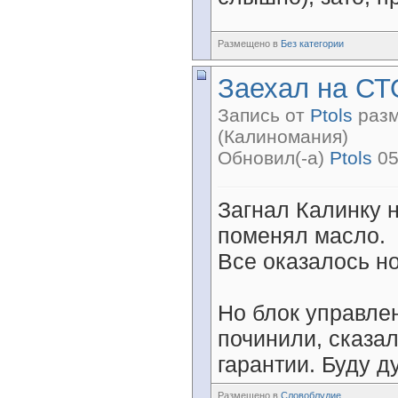
Размещено в
Без категории
Заехал на СТ
Запись от
Ptols
разм
(Калиномания)
Обновил(-а)
Ptols
05
Загнал Калинку н
поменял масло.
Все оказалось н
Но блок управлен
починили, сказа
гарантии. Буду д
Размещено в
Словоблудие