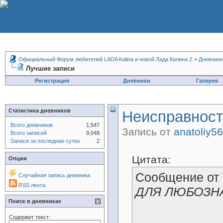
Официальный Форум любителей LADA Kalina и новой Лада Калина 2
>
Дневники
Лучшие записи
Регистрация
Дневники
Галерея
Статистика дневников
Неисправности
Всего дневников
1,547
Запись от
anatoliy5
Всего записей
9,048
Записи за последние сутки
2
Цитата:
Опции
Сообщение от
Случайная запись дневника
RSS лента
ДЛЯ ЛЮБОЗН
Поиск в дневниках
Содержит текст: