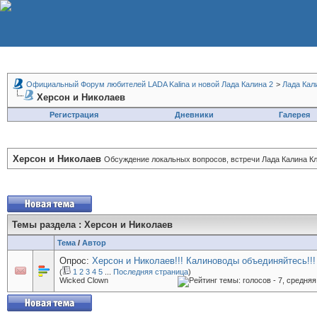
Официальный Форум любителей LADA Kalina и новой Лада Калина 2
>
Лада Кал
Херсон и Николаев
Регистрация
Дневники
Галерея
Херсон и Николаев
Обсуждение локальных вопросов, встречи Лада Калина Кл
Темы раздела
: Херсон и Николаев
Тема
/
Автор
Опрос:
Херсон и Николаев!!! Калиноводы объединяйтесь!!!
(
1
2
3
4
5
...
Последняя страница
)
Wicked Clown