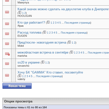
Mawynya
Какой значек можно сделать на двухлетие клуба в Днепропе
(
1
2
)
HOOLIGAN
Кто где работает!?
(
1
2
3
4
5
...
Последняя страница
)
Ярик
Расход топлива
(
1
2
3
4
5
...
Последняя страница
)
EUGEN
Пред/после- новогодняя встреча
(
1
2
)
Molot
межобластная встреча в сентябре
(
1
2
3
4
5
...
Последняя стра
marisha
ss20 в украине
(
1
2
)
sevancho
Хочу БК "GAMMA" Кто ставил, посоветуйте
(
1
2
3
4
5
...
Последняя страница
)
valeriy
Опции просмотра
Показаны темы с 61 по 80 из 164