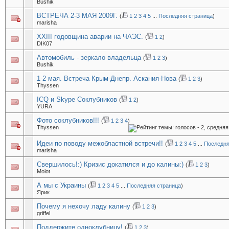
Bushik
ВСТРЕЧА 2-3 МАЯ 2009Г.
(
1
2
3
4
5
...
Последняя страница
)
marisha
XXIII годовщина аварии на ЧАЭС.
(
1
2
)
DIK07
Автомобиль - зеркало владельца
(
1
2
3
)
Bushik
1-2 мая. Встреча Крым-Днепр. Аскания-Нова
(
1
2
3
)
Thyssen
ICQ и Skype Соклубников
(
1
2
)
YURA
Фото соклубников!!!
(
1
2
3
4
)
Thyssen
Идеи по поводу межобластной встречи!!
(
1
2
3
4
5
...
Последня
marisha
Свершилось!:) Кризис докатился и до калины:)
(
1
2
3
)
Molot
А мы с Украины
(
1
2
3
4
5
...
Последняя страница
)
Ярик
Почему я нехочу ладу калину
(
1
2
3
)
griffel
Поддержите одноклубницу!
(
1
2
3
)