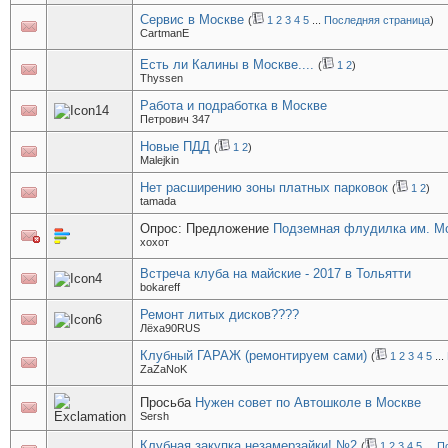
Сервис в Москве
(
1
2
3
4
5
...
Последняя страница
)
CartmanE
Есть ли Калины в Москве....
(
1
2
)
Thyssen
Работа и подработка в Москве
Петрович 347
Новые ПДД
(
1
2
)
Malejkin
Нет расширению зоны платных парковок
(
1
2
)
tamada
Опрос: Предложение
Подземная флудилка им. Мо
хохот
Встреча клуба на майские - 2017 в Тольятти
bokareff
Ремонт литых дисков????
Лёха90RUS
Клубный ГАРАЖ (ремонтируем сами)
(
1
2
3
4
5
...
ZaZaNoK
Просьба
Нужен совет по Автошколе в Москве
Sersh
Клубная закупка незамерзайки! №2
(
1
2
3
4
5
...
П