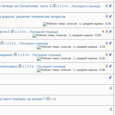
четверг на Сигнальном, часть 3
(
1
2
3
4
5
...
Последняя страница
)
 дорогах, решение технических вопросов
асти-2
(
1
2
3
4
5
...
Последняя страница
)
(
1
2
3
4
5
...
Последняя страница
)
ращение
(
1
2
3
4
5
...
Последняя страница
)
олоколамка
(
1
2
3
4
5
...
Последняя страница
)
) никто поиграть не желает?
(
1
2
)