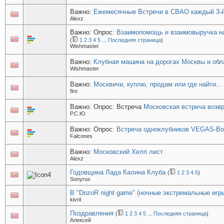
Важно:
Ежемесячные Встречи в СВАО каждый 3-й 
Alexz
Важно: Опрос:
Взаимопомощь и взаимовыручка на
(
1
2
3
4
5
...
Последняя страница
)
Wishmaster
Важно:
Клубная машина на дорогах Москвы и обл
Wishmaster
Важно:
Москвичи, куплю, продам или где найти...
fire
Важно: Опрос: Встреча
Московская встреча возв
Р.С.Ю.
Важно: Опрос:
Встреча одноклубников VEGAS-В
Falcones
Важно:
Московский Хелп лист
Alexz
Годовщина Лада Калина Клуба
(
1
2
3
4
5
)
Sonyrus
В "DozoR night game" (ночные экстремальные игры
kivril
Поздравления
(
1
2
3
4
5
...
Последняя страница
)
Aлексей