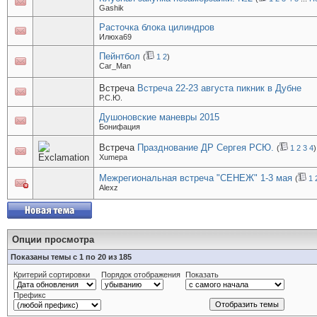
Gashik
Расточка блока цилиндров
Илюха69
Пейнтбол
(
1
2
)
Car_Man
Встреча
Встреча 22-23 августа пикник в Дубне
Р.С.Ю.
Душоновские маневры 2015
Бонифация
Встреча
Празднование ДР Сергея РСЮ.
(
1
2
3
4
)
Xumepa
Межрегиональная встреча "СЕНЕЖ" 1-3 мая
(
1
Alexz
Опции просмотра
Показаны темы с 1 по 20 из 185
Критерий сортировки
Порядок отображения
Показать
Префикс