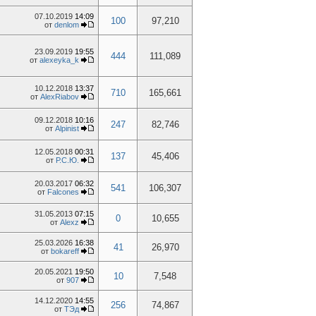
07.10.2019
14:09
100
97,210
от
denlom
23.09.2019
19:55
444
111,089
от
alexeyka_k
10.12.2018
13:37
710
165,661
от
AlexRiabov
09.12.2018
10:16
247
82,746
от
Alpinist
12.05.2018
00:31
137
45,406
от
Р.С.Ю.
20.03.2017
06:32
541
106,307
от
Falcones
31.05.2013
07:15
0
10,655
от
Alexz
25.03.2026
16:38
41
26,970
от
bokareff
20.05.2021
19:50
10
7,548
от
907
14.12.2020
14:55
256
74,867
от
TЭд