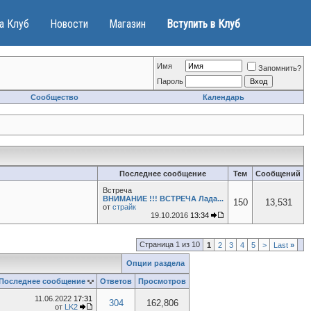
а Клуб
Новости
Магазин
Вступить в Клуб
Имя
Запомнить?
Пароль
Сообщество
Календарь
Последнее сообщение
Тем
Сообщений
Встреча
ВНИМАНИЕ !!! ВСТРЕЧА Лада...
150
13,531
от
страйк
19.10.2016
13:34
Страница 1 из 10
1
2
3
4
5
>
Last
»
Опции раздела
Последнее сообщение
Ответов
Просмотров
11.06.2022
17:31
304
162,806
от
LK2