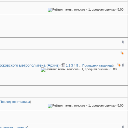
сковского метрополитена (Архив)
(
1
2
3
4
5
...
Последняя страница
)
Последняя страница
)
оследняя страница
)