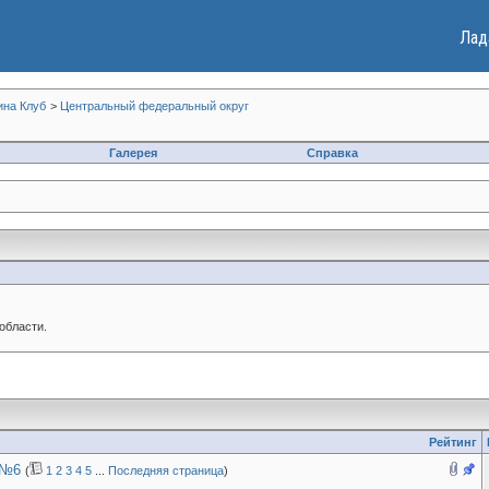
Лад
ина Клуб
>
Центральный федеральный округ
Галерея
Справка
области.
Рейтинг
 №6
(
1
2
3
4
5
...
Последняя страница
)