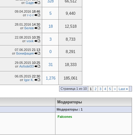
328
66,512
от
Gaдя
09.04.2016
18:46
5
9,440
от
r-c-r
28.01.2016
14:30
18
12,518
от
Белов
22.08.2015
10:35
3
8,733
от
vovk
07.06.2015
21:13
0
8,291
от
Бонифация
29.05.2015
10:25
31
18,333
от
Asfodel33
06.05.2015
22:30
1,276
185,061
от
Igor K.
Страница 1 из 10
1
2
3
4
5
>
Last
»
Модераторы
Модераторы : 1
Falcones