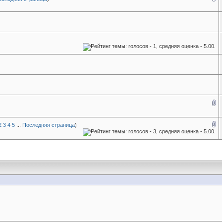
2
3
4
5
...
Последняя страница
)