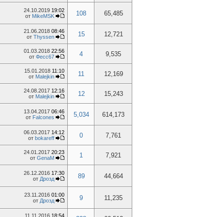
24.10.2019
19:02
108
65,485
от
MikeMSK
21.06.2018
08:46
15
12,721
от
Thyssen
01.03.2018
22:56
4
9,535
от
Фесс67
15.01.2018
11:10
11
12,169
от
Malejkin
24.08.2017
12:16
12
15,243
от
Malejkin
13.04.2017
06:46
5,034
614,173
от
Falcones
06.03.2017
14:12
0
7,761
от
bokareff
24.01.2017
20:23
1
7,921
от
GenaM
26.12.2016
17:30
89
44,664
от
Дрозд
23.11.2016
01:00
9
11,235
от
Дрозд
11.11.2016
18:54