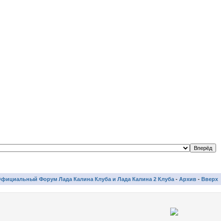
фициальный Форум Лада Калина Клуба и Лада Калина 2 Клуба
-
Архив
-
Вверх