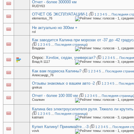
Отчет - более 300000 км
RUDY63
ОТЧЕТ ОБ ЭКСПЛУАТАЦИИ-1
(
1
2
3
4
5
...
Последняя ст
elementus_76
Не актуально но 300км +
rol
Как заводится Калина при морозах от -37 до -42 градус
(
1
2
3
4
5
...
Последняя страница
)
Владиан
Опрос:
Хэчбэк, седан, универсал?
(
1
2
3
4
5
...
Последня
Влад К-1117
Как вам подвеска Калины?
(
1
2
3
4
5
...
Последняя страни
Александр_76
Отзывы знакомых о вашем авто -2
(
1
2
3
4
5
...
Последня
grekus
Отчет - более 100 000 км
(
1
2
3
4
5
...
Последняя страница
Скалкин
Калина без электроусилителя руля. Тяжело ли крутить
(
1
2
3
4
5
...
Последняя страница
)
katmani
Купил Калину! Принимайте...-3
(
1
2
3
4
5
...
Последняя ст
vovk