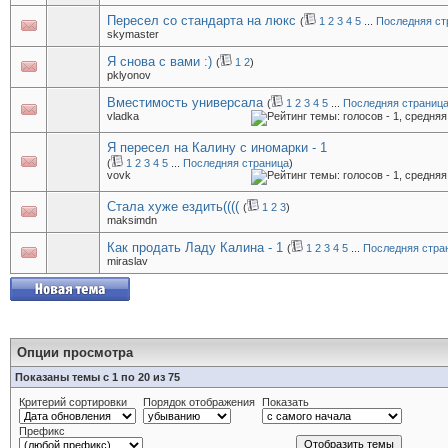
Пересел со стандарта на люкс
(
1
2
3
4
5
...
Последняя ст
skymaster
Я снова с вами :)
(
1
2
)
pklyonov
Вместимость универсала
(
1
2
3
4
5
...
Последняя страниц
vladka
Я пересел на Калину с иномарки - 1
(
1
2
3
4
5
...
Последняя страница
)
vovk
Стала хуже ездить((((
(
1
2
3
)
maksimdn
Как продать Ладу Калина - 1
(
1
2
3
4
5
...
Последняя стра
miraslav
Опции просмотра
Показаны темы с 1 по 20 из 75
Критерий сортировки
Порядок отображения
Показать
Префикс