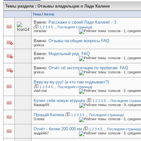
Темы раздела
: Отзывы владельцев о Ладе Калине
Тема
/
Автор
Важно:
Расскажи о своей Ладе Калине! - 3
(
1
2
3
4
5
...
Последняя страница
)
miraslav
Важно:
Отзывы на общие вопросы.FAQ
grekus
Важно:
Модельный ряд. FAQ
grekus
Важно:
Отчёт об эксплуатации по пробегам. FAQ
grekus
Ввву-ву-ву-ууу! (и кто там подвывает?)
(
1
2
3
4
5
...
Последняя страница
)
vlad-mal
Купил себе новую игрушку
(
1
2
3
4
5
...
Последняя страни
Варвар59
Прощай Калина
(
1
2
3
4
5
...
Последняя страница
)
Олежа
Отчёт - более 200 000 км
(
1
2
3
4
5
...
Последняя страница
андрей67