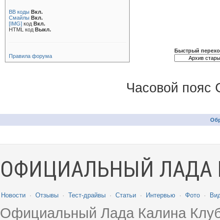
BB коды
Вкл.
Смайлы
Вкл.
[IMG]
код
Вкл.
HTML код
Выкл.
Быстрый перех
Правила форума
Часовой пояс 
Обр
ОФИЦИАЛЬНЫЙ ЛАДА 
Новости
·
Отзывы
·
Тест-драйвы
·
Статьи
·
Интервью
·
Фото
·
Ви
Официальный Лада Калина Клуб