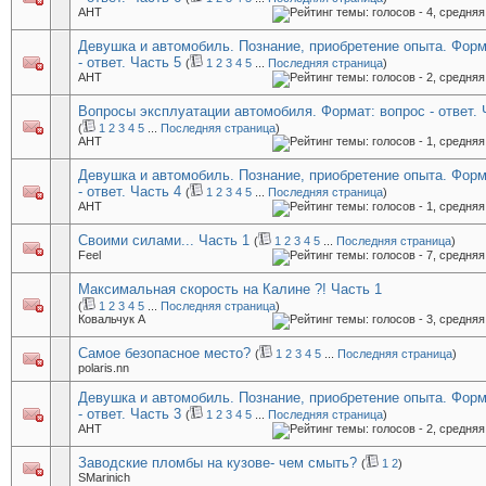
AHT
Девушка и автомобиль. Познание, приобретение опыта. Форм
- ответ. Часть 5
(
1
2
3
4
5
...
Последняя страница
)
AHT
Вопросы эксплуатации автомобиля. Формат: вопрос - ответ. 
(
1
2
3
4
5
...
Последняя страница
)
AHT
Девушка и автомобиль. Познание, приобретение опыта. Форм
- ответ. Часть 4
(
1
2
3
4
5
...
Последняя страница
)
AHT
Своими силами... Часть 1
(
1
2
3
4
5
...
Последняя страница
)
Feel
Максимальная скорость на Калине ?! Часть 1
(
1
2
3
4
5
...
Последняя страница
)
Ковальчук А
Самое безопасное место?
(
1
2
3
4
5
...
Последняя страница
)
polaris.nn
Девушка и автомобиль. Познание, приобретение опыта. Форм
- ответ. Часть 3
(
1
2
3
4
5
...
Последняя страница
)
AHT
Заводские пломбы на кузове- чем смыть?
(
1
2
)
SMarinich