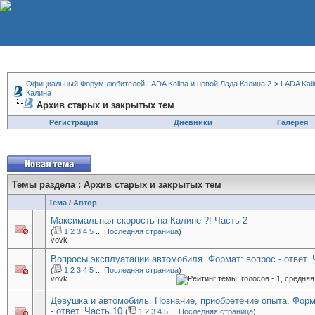
Официальный Форум любителей LADA Kalina и новой Лада Калина 2
>
LADA Kali
Калина
Архив старых и закрытых тем
Регистрация
Дневники
Галерея
Темы раздела
: Архив старых и закрытых тем
Тема
/
Автор
Максимальная скорость на Калине ?! Часть 2
(
1
2
3
4
5
...
Последняя страница
)
vovk
Вопросы эксплуатации автомобиля. Формат: вопрос - ответ. 
(
1
2
3
4
5
...
Последняя страница
)
vovk
Девушка и автомобиль. Познание, приобретение опыта. Форм
- ответ. Часть 10
(
1
2
3
4
5
...
Последняя страница
)