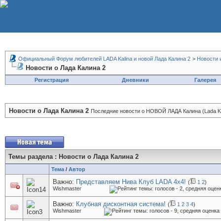
Официальный Форум любителей LADA Kalina и новой Лада Калина 2
>
Новости 
Новости о Лада Калина 2
Регистрация
Дневники
Галерея
Новости о Лада Калина 2
Последние новости о НОВОЙ ЛАДА Калина (Lada Kal
Темы раздела
: Новости о Лада Калина 2
Тема
/
Автор
Важно:
Представляем Нива Клуб LADA 4x4!
(
1
2
)
Wishmaster
Важно:
Клубная дисконтная система!
(
1
2
3
4
)
Wishmaster