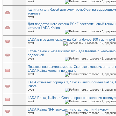
svett
Калина стала базой для электромобиля на водородном
топливе
svett
Для предстоящего сезона РСКГ построят новый гоноч
хэтчбек LADA Kalina
svett
LADA в мае дает скидку на Kalina более 100 тысяч руб
svett
Стремление к независимости: Лада Калина с необычно
подвеской
svett
Повышенная выживаемость: Сколько экспериментальн
LADA Kalina колесят по стране
svett
LADA отзывает порядка 1,7 тысяч автомобилей Kalina, 
Priora
svett
LADA Priora, Kalina и Granta первого поколения покину
svett
LADA Kalina NFR выходит на старт ралли «Гуково»
svett