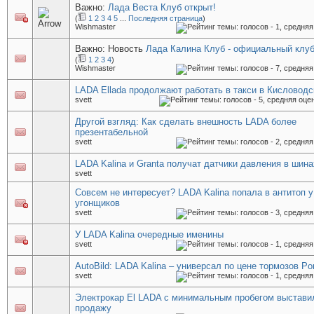
Важно:
Лада Веста Клуб открыт!
(
1
2
3
4
5
...
Последняя страница
)
Wishmaster
Важно: Новость
Лада Калина Клуб - официальный клуб
(
1
2
3
4
)
Wishmaster
LADA Ellada продолжают работать в такси в Кисловодс
svett
Другой взгляд: Как сделать внешность LADA более
презентабельной
svett
LADA Kalina и Granta получат датчики давления в шина
svett
Совсем не интересует? LADA Kalina попала в антитоп у
угонщиков
svett
У LADA Kalina очередные именины
svett
AutoBild: LADA Kalina – универсал по цене тормозов Po
svett
Электрокар El LADA с минимальным пробегом выстави
продажу