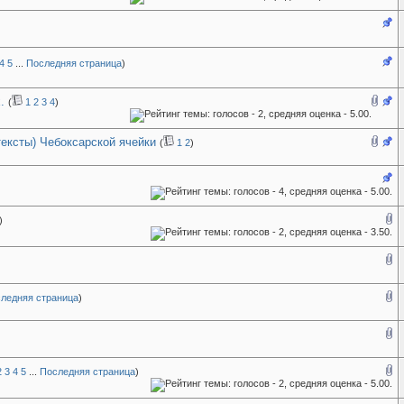
4
5
...
Последняя страница
)
.
(
1
2
3
4
)
тексты) Чебоксарской ячейки
(
1
2
)
)
ледняя страница
)
2
3
4
5
...
Последняя страница
)