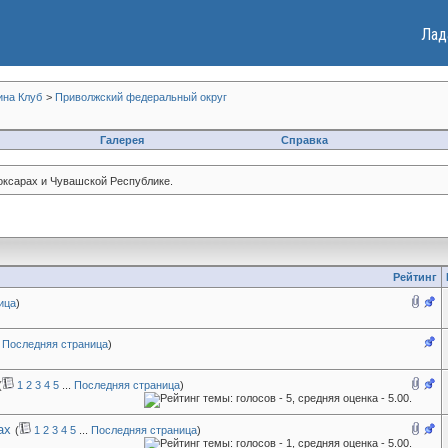
Лад
ина Клуб
>
Приволжский федеральный округ
Галерея
Справка
оксарах и Чувашской Республике.
Рейтинг
ица
)
.
Последняя страница
)
(
1
2
3
4
5
...
Последняя страница
)
ах
(
1
2
3
4
5
...
Последняя страница
)