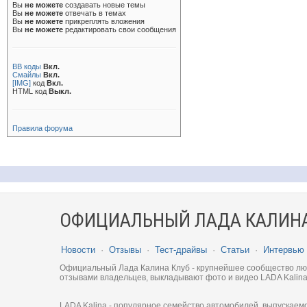
Вы
не можете
создавать новые темы
Вы
не можете
отвечать в темах
Вы
не можете
прикреплять вложения
Вы
не можете
редактировать свои сообщения
BB коды
Вкл.
Смайлы
Вкл.
[IMG]
код
Вкл.
HTML код
Выкл.
Правила форума
ОФИЦИАЛЬНЫЙ ЛАДА КАЛИНА
Новости
·
Отзывы
·
Тест-драйвы
·
Статьи
·
Интервью
Официальный Лада Калина Клуб - крупнейшее сообщество люби
отзывами владельцев, выкладывают фото и видео LADA Kalina
LADA Kalina - популярное семейство автомобилей, выпускаем