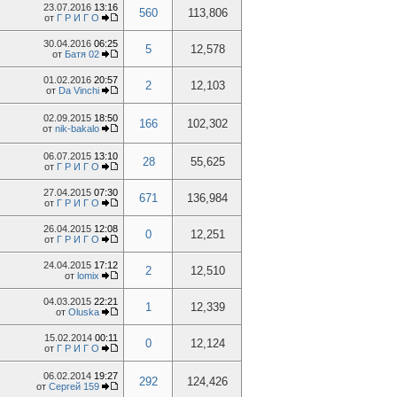
23.07.2016
13:16
560
113,806
от
Г Р И Г О
30.04.2016
06:25
5
12,578
от
Батя 02
01.02.2016
20:57
2
12,103
от
Da Vinchi
02.09.2015
18:50
166
102,302
от
nik-bakalo
06.07.2015
13:10
28
55,625
от
Г Р И Г О
27.04.2015
07:30
671
136,984
от
Г Р И Г О
26.04.2015
12:08
0
12,251
от
Г Р И Г О
24.04.2015
17:12
2
12,510
от
lomix
04.03.2015
22:21
1
12,339
от
Oluska
15.02.2014
00:11
0
12,124
от
Г Р И Г О
06.02.2014
19:27
292
124,426
от
Сергей 159