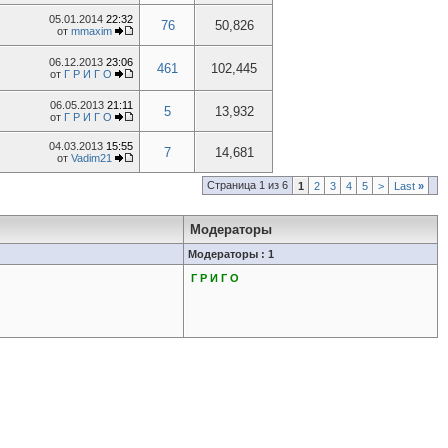
05.01.2014
22:32
76
50,826
от
mmaxim
06.12.2013
23:06
461
102,445
от
Г Р И Г О
06.05.2013
21:11
5
13,932
от
Г Р И Г О
04.03.2013
15:55
7
14,681
от
Vadim21
Страница 1 из 6
1
2
3
4
5
>
Last
»
Модераторы
Модераторы : 1
Г Р И Г О