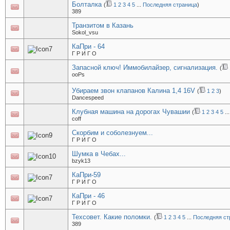
Болталка
(
1
2
3
4
5
...
Последняя страница
)
389
Транзитом в Казань
Sokol_vsu
КаПри - 64
Г Р И Г О
Запасной ключ! Иммобилайзер, сигнализация.
(
ooPs
Убираем звон клапанов Калина 1,4 16V
(
1
2
3
)
Dancespeed
Клубная машина на дорогах Чувашии
(
1
2
3
4
5
..
coff
Скорбим и соболезнуем...
Г Р И Г О
Шумка в Чебах...
bzyk13
КаПри-59
Г Р И Г О
КаПри - 46
Г Р И Г О
Техсовет. Какие поломки.
(
1
2
3
4
5
...
Последняя ст
389