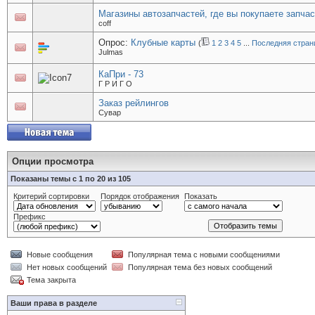
Магазины автозапчастей, где вы покупаете запчас
coff
Опрос:
Клубные карты
(
1
2
3
4
5
...
Последняя стран
Julmas
КаПри - 73
Г Р И Г О
Заказ рейлингов
Сувар
Опции просмотра
Показаны темы с 1 по 20 из 105
Критерий сортировки
Порядок отображения
Показать
Префикс
Новые сообщения
Популярная тема с новыми сообщениями
Нет новых сообщений
Популярная тема без новых сообщений
Тема закрыта
Ваши права в разделе