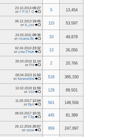
23.10.2014
09:27
5
13,454
от
Г Р И Г О
06.12.2013
19:45
115
53,597
от
A_Lex
24.03.2011
08:36
33
49,878
от
Usama BL
02.04.2010
23:32
13
26,056
от
y4acTHuK
26.03.2010
11:14
2
20,766
от
Prit
08.04.2023
11:50
518
385,330
от
КалинаVod
10.02.2018
11:59
129
89,501
от
V10
11.05.2017
12:04
561
148,556
от
Byrt
08.03.2017
10:31
445
81,389
от
TЭд
26.12.2016
20:57
959
247,097
от
хром