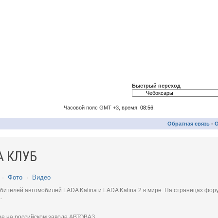
Быстрый переход
Часовой пояс GMT +3, время:
08:56
.
Обратная связь
-
О
 КЛУБ
·
Фото
·
Видео
телей автомобилей LADA Kalina и LADA Kalina 2 в мире. На страницах фору
.
ое на российском заводе АВТОВАЗ.