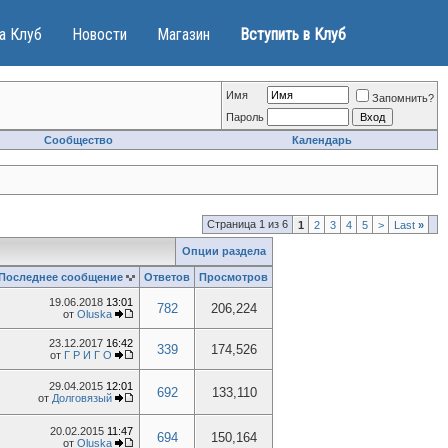
а Клуб
Новости
Магазин
Вступить в Клуб
Имя
Запомнить?
Пароль
Сообщество
Календарь
Страница 1 из 6
1
2
3
4
5
>
Last
»
Опции раздела
Последнее сообщение
Ответов
Просмотров
19.06.2018
13:01
782
206,224
от
Oluska
23.12.2017
16:42
339
174,526
от
Г Р И Г О
29.04.2015
12:01
692
133,110
от
Долговязый
20.02.2015
11:47
694
150,164
от
Oluska