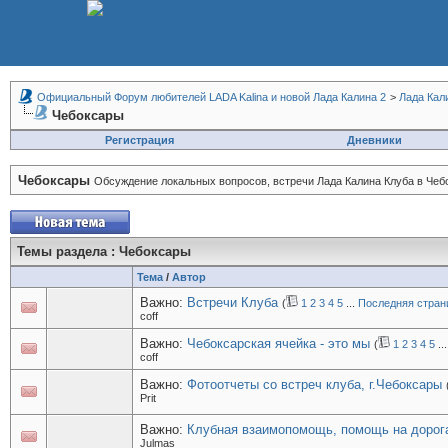
Официальный Форум любителей LADA Kalina и новой Лада Калина 2
>
Лада Кал
Чебоксары
Регистрация
Дневники
Чебоксары
Обсуждение локальных вопросов, встречи Лада Калина Клуба в Чеб
Темы раздела
: Чебоксары
Тема
/
Автор
Важно:
Встречи Клуба
(
1
2
3
4
5
...
Последняя стран
coff
Важно:
Чебоксарская ячейка - это мы
(
1
2
3
4
5
..
coff
Важно:
Фотоотчеты со встреч клуба, г.Чебоксары
Prit
Важно:
Клубная взаимопомощь, помощь на дорог
Julmas