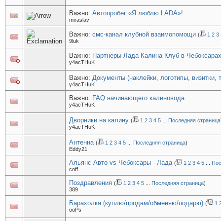
Важно:
Автопробег «Я люблю LADA»!
miraslav
Важно:
смс-канал клубной взаимопомощи
(
1
2
3
9luk
Важно:
Партнеры Лада Калина Клуб в Чебоксарах
y4acTHuK
Важно:
Документы (наклейки, логотипы, визитки, 
y4acTHuK
Важно:
FAQ начинающего калиновода
y4acTHuK
Дворники на калину
(
1
2
3
4
5
...
Последняя страница
y4acTHuK
Антенна
(
1
2
3
4
5
...
Последняя страница
)
Eddy21
Альянс-Авто vs Чебоксары - Лада
(
1
2
3
4
5
...
Пос
coff
Поздравления
(
1
2
3
4
5
...
Последняя страница
)
389
Барахолка (куплю/продам/обменяю/подарю)
(
1
ooPs