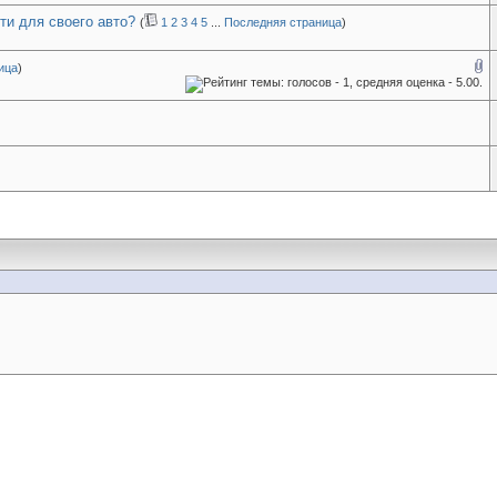
ти для своего авто?
(
1
2
3
4
5
...
Последняя страница
)
ица
)