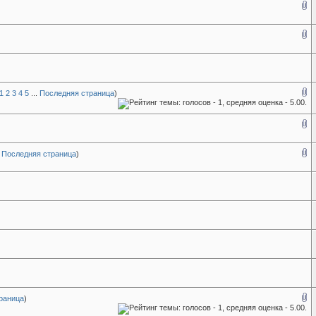
1
2
3
4
5
...
Последняя страница
)
.
Последняя страница
)
раница
)