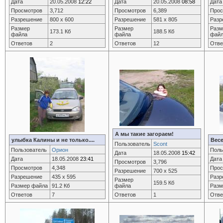
Дата
20.05.2008
12:22
Дата
20.05.2008
08:58
Дата
Просмотров
3,712
Просмотров
6,389
Прос
Разрешение
800 x 600
Разрешение
581 x 805
Разр
Размер
Размер
Разм
173.1 Кб
188.5 Кб
файла
файла
фай
Ответов
2
Ответов
12
Отве
А мы такие загораем!
улыбка Калины и не только....
Весе
Пользователь
Scont
Пользователь
Орион
Поль
Дата
18.05.2008
15:42
Дата
18.05.2008
23:41
Дата
Просмотров
3,796
Просмотров
4,348
Прос
Разрешение
700 x 525
Разрешение
435 x 595
Разр
Размер
159.5 Кб
Размер файла
91.2 Кб
файла
Разм
Ответов
7
Ответов
1
Отве