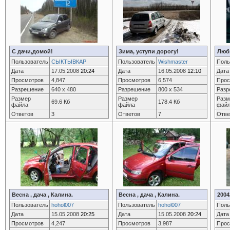
С дачи,домой!
Зима, уступи дорогу!
Люб
Пользователь
СЫКТЫВКАР
Пользователь
Wishmaster
Поль
Дата
17.05.2008
20:24
Дата
16.05.2008
12:10
Дата
Просмотров
4,847
Просмотров
6,574
Прос
Разрешение
640 x 480
Разрешение
800 x 534
Разр
Размер
Размер
Разм
69.6 Кб
178.4 Кб
файла
файла
фай
Ответов
3
Ответов
7
Отве
Весна , дача , Калина.
Весна , дача , Калина.
2004
Пользователь
hohol007
Пользователь
hohol007
Поль
Дата
15.05.2008
20:25
Дата
15.05.2008
20:24
Дата
Просмотров
4,247
Просмотров
3,987
Прос