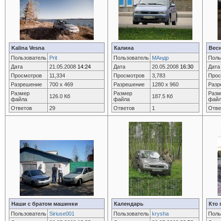
Kalina Vesna
Калина
Весн
Пользователь
Prit
Пользователь
МАндр
Поль
Дата
21.05.2008
14:24
Дата
20.05.2008
16:30
Дата
Просмотров
11,334
Просмотров
3,783
Прос
Разрешение
700 x 469
Разрешение
1280 x 960
Разр
Размер
Размер
Разм
126.0 Кб
187.5 Кб
файла
файла
фай
Ответов
29
Ответов
1
Отве
Наши с братом машинки
Календарь
Кто
Пользователь
Siriuse001
Пользователь
krysha
Поль