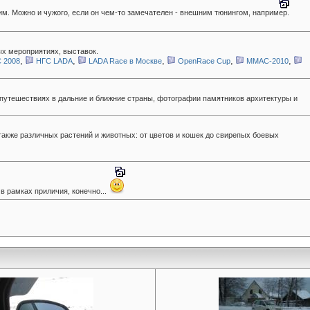
м. Можно и чужого, если он чем-то замечателен - внешним тюнингом, например.
х мероприятиях, выставок.
,
,
,
,
,
 2008
НГС LADA
LADA Race в Москве
OpenRace Cup
ММАС-2010
 путешествиях в дальние и ближние страны, фотографии памятников архитектуры и
акже различных растений и животных: от цветов и кошек до свирепых боевых
в рамках приличия, конечно...