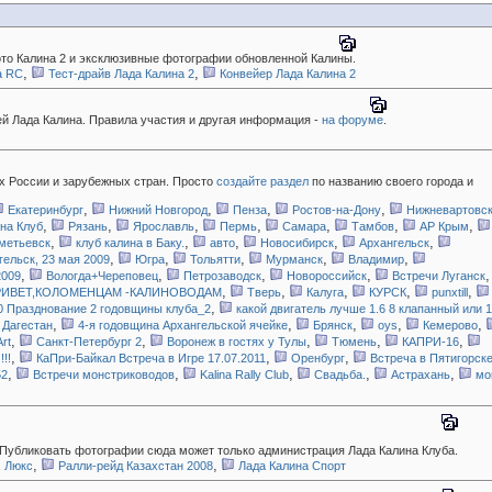
ото Калина 2 и эксклюзивные фотографии обновленной Калины.
,
,
a RC
Тест-драйв Лада Калина 2
Конвейер Лада Калина 2
й Лада Калина. Правила участия и другая информация -
на форуме
.
х России и зарубежных стран. Просто
создайте раздел
по названию своего города и
,
,
,
,
Екатеринбург
Нижний Новгород
Пенза
Ростов-на-Дону
Нижневартовс
,
,
,
,
,
,
,
на Клуб
Рязань
Ярославль
Пермь
Самара
Тамбов
АР Крым
,
,
,
,
,
метьевск
клуб калина в Баку.
авто
Новосибирск
Архангельск
,
,
,
,
,
гельск, 23 мая 2009
Югра
Тольятти
Мурманск
Владимир
,
,
,
,
2009
Вологда+Череповец
Петрозаводск
Новороссийск
Встречи Луганск
,
,
,
,
,
РИВЕТ,КОЛОМЕНЦАМ -КАЛИНОВОДАМ
Тверь
Калуга
КУРСК
punxtill
,
 Празднование 2 годовщины клуба_2
какой двигатель лучше 1.6 8 клапанный или 1
,
,
,
,
,
Дагестан
4-я годовщина Архангельской ячейке
Брянск
oys
Кемерово
,
,
,
,
,
rt
Санкт-Петербург 2
Воронеж в гостях у Тулы
Тюмень
КАПРИ-16
,
,
,
!!
КаПри-Байкал Встреча в Игре 17.07.2011
Оренбург
Встреча в Пятигорск
,
,
,
,
,
52
Встречи монстриководов
Kalina Rally Club
Свадьба.
Астрахань
мо
 Публиковать фотографии сюда может только администрация Лада Калина Клуба.
,
,
, Люкс
Ралли-рейд Казахстан 2008
Лада Калина Спорт