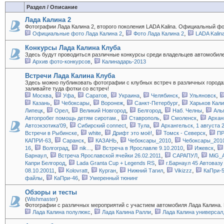
Раздел / Описание
Лада Калина 2
Фотографии Лада Калина 2, второго поколения LADA Kalina. Официальный ф
,
,
Официальные фото Лада Калина 2
Фото Лада Калина 2
LADA Kalin
Конкурсы Лада Калина Клуба
Здесь будут проводиться различные конкурсы среди владельцев автомобиле
,
Архив фото-конкурсов
Калинадарь-2013
Встречи Лада Калина Клуба
Здесь можно публиковать фотографии с клубных встреч в различных города
заливайте туда фотки со встреч!
,
,
,
,
,
,
Москва
Уфа
Саратов
Украина
Челябинск
Ульяновск
,
,
,
,
Казань
Чебоксары
Воронеж
Санкт-Петербург
Харьков Кали
,
,
,
,
,
Липецк
Орел
Великий Новгород
Белгород
Наб. Челны
Аль
,
,
,
Автопробег помощь детям сиротам.
Ставрополь
Смоленск
Архан
,
,
,
Автоэкзотика'09
Сибирский connect
Тула
Архангельск, 1 августа 
,
,
,
,
Встречи в Рыбинске
white
Дрифт это моё!
Томск - Северск
П
,
,
,
,
КАПРИ-63
Саранск
КАЗАНЬ
Чебоксары_2010
Чебоксары_2010
,
,
,
,
,
16
Волгоград
nik...
Встреча в Ярославле 9.10.2010
Ижевск
,
,
,
Барнаул
Встреча Ярославской ячейки 26.02.2011
САРАПУЛ
MiG_A
,
,
Капри Белгород
Lada Granta Cup + Legends RS
г.Барнаул 45 Автовазу !
,
,
,
,
,
08.10.20011
Kolovratt
Курган
Нижний Тагил
Vikizzz
КаПри-
,
,
файлы
КаПри-46
Умеренный тюнинг
Обзоры и тесты
(
Wishmaster
)
Фотографии с различных мероприятий с участием автомобиля Лада Калина.
,
,
Лада Калина полулюкс
Лада Калина Ралли
Лада Калина универсал