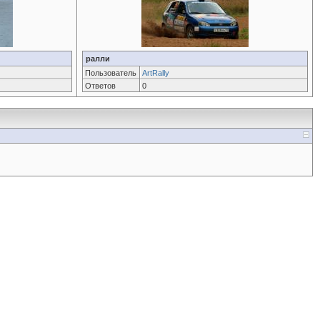
ралли
Пользователь
ArtRally
Ответов
0