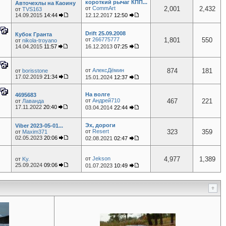
короткий рычаг КПП...
Авточехлы на Каоину
от
CommArt
2,001
2,432
от
TVS163
14.09.2015
14:44
12.12.2017
12:50
Drift 25.09.2008
Кубок Гранта
от
266775777
1,801
550
от
nikola-troyano
14.04.2015
11:57
16.12.2013
07:25
от
АлексДёмин
874
181
от
borisstone
17.02.2019
21:34
15.01.2024
12:37
На волге
4695683
от
Андрей710
467
221
от
Лаванда
17.11.2022
20:40
03.04.2014
22:44
Эх, дороги
Viber 2023-05-01...
от
Resert
323
359
от
Maxim371
02.05.2023
20:06
02.08.2021
02:47
от
Jekson
4,977
1,389
от
Ky.
25.09.2024
09:06
01.07.2023
10:49