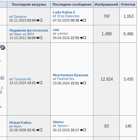
Последняя загрузка
Последнее сообщение
Изображений
Ответов
Lada Kalina 2
от
Егор Ермолов
797
1,053
от
Dimaron
02.12.2023
02:04
07.03.2023
00:36
сам
Недавняя фотосессия.
от
yarktur
1,488
6,486
от
Макс из ВРН
13.10.2012
16:09
09.04.2016
22:59
,
к
Моя Калина Красная
,
от
PashokYes
12,924
3,435
от
Tixoxod-46
13.12.2024
14:21
23.06.2024
15:51
.4
е
и
Шипы
Новая Kalina
от
Эрнест
83
146
от
Atum
25.08.2008
22:41
30.10.2015
18:17