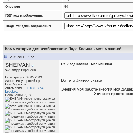
Ответов:
50
[BB] код изображения:
<img>-тэг для изображения:
Комментарии для изображения: Лада Калина - моя машина!
12.02.2011, 14:53
SHEIVAN
Re: Лада Калина - моя машина!
экс-лидер Воронежа
Регистрация: 02.05.2009
Вот это Зимняя сказка
Адрес: Богучарский юрт
Пол: Мужской
__________________
Автомобиль:
11183 ЕВРО2
Энергия моя работа-энергия моя душа
В
LedokoL
Хочется просто сес
Сообщений: 3,789