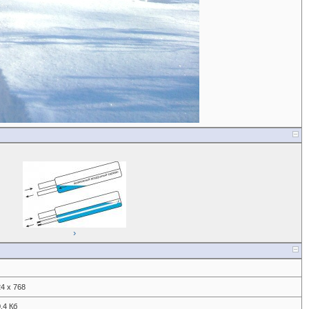
›
4 x 768
.4 Кб