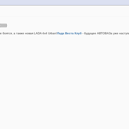
)))))
не боятся, а также новая LADA 4x4 Urban!
Лада Веста Клуб
- будущее АВТОВАЗа уже наступа