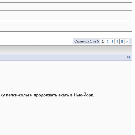
Страница 1 из 5
1
2
3
4
5
>
#
1
чку пепси-колы и продолжать ехать в Нью-Йорк...