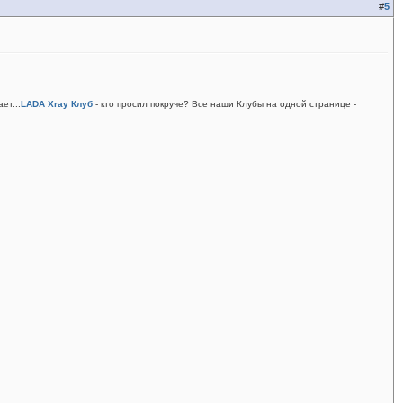
#
5
ет...
LADA Xray Клуб
- кто просил покруче?
Все наши Клубы на одной странице -