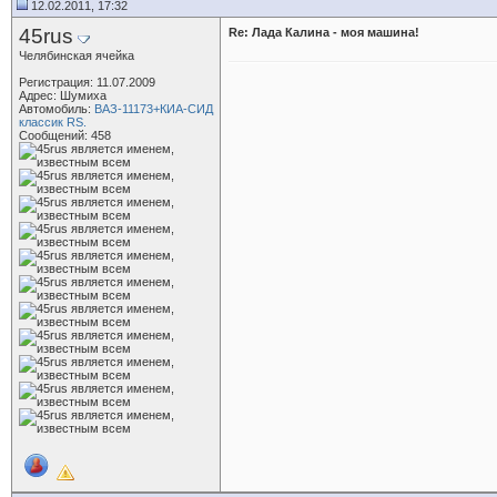
12.02.2011, 17:32
45rus
Re: Лада Калина - моя машина!
Челябинская ячейка
Регистрация: 11.07.2009
Адрес: Шумиха
Автомобиль:
ВАЗ-11173+КИА-СИД
классик RS.
Сообщений: 458