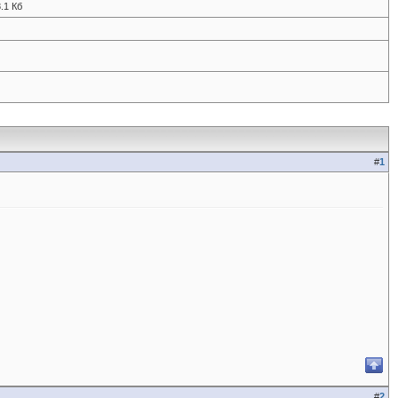
.1 Кб
#
1
#
2