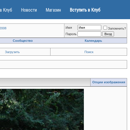
а Клуб
Новости
Магазин
Вступить в Клуб
Имя
2008
Запомнить?
Пароль
Сообщество
Календарь
Загрузить
Поиск
Опции изображения