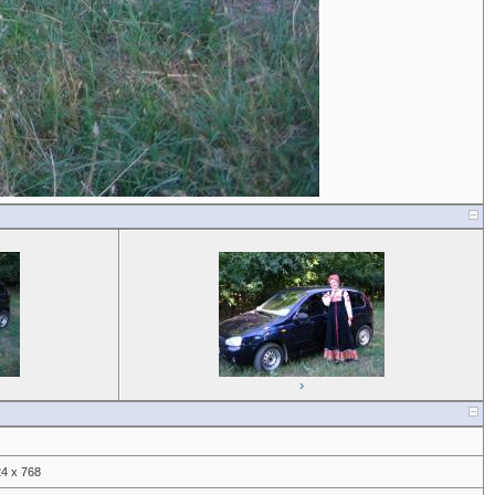
›
4 x 768