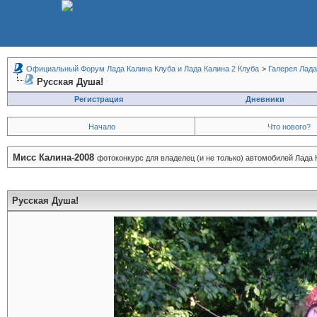
Официальный Форум Лада Калина Клуба и Лада Калина 2 Клуба
>
Галерея Лада
Русская Душа!
Регистрация
Дневники
Начало
Что нового?
Мисс Калина-2008
фотоконкурс для владелец (и не только) автомобилей Лада
Русская Душа!