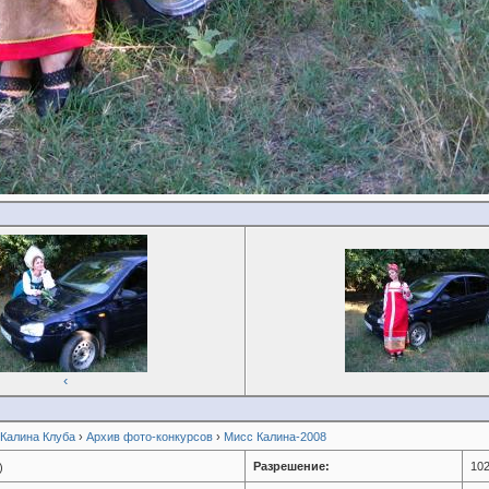
‹
 Калина Клуба
›
Архив фото-конкурсов
›
Мисс Калина-2008
Разрешение:
102
)