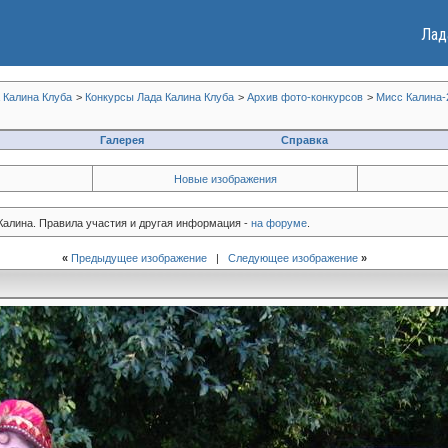
Лад
 Калина Клуба
>
Конкурсы Лада Калина Клуба
>
Архив фото-конкурсов
>
Мисс Калина-
Галерея
Справка
Новые изображения
 Калина. Правила участия и другая информация -
на форуме
.
«
Предыдущее изображение
|
Следующее изображение
»