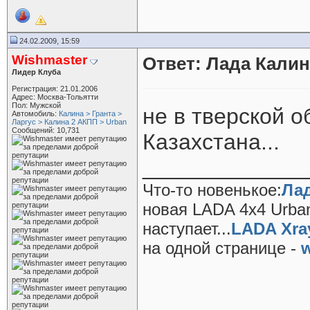
24.02.2009, 15:59
Wishmaster
Ответ: Лада Калин
Лидер Клуба
Регистрация: 21.01.2006
Адрес: Москва-Тольятти
Пол: Мужской
не в тверской о
Автомобиль:
Калина > Гранта >
Ларгус > Калина 2 АКПП > Urban
Сообщений: 10,731
Казахстана...
_____________
Что-то новенькое:
Лад
новая LADA 4x4 Urba
наступает...
LADA Xra
на одной странице -
w