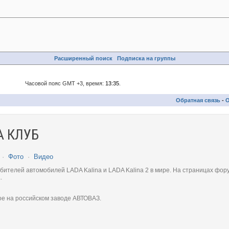
Расширенный поиск
Подписка на группы
Часовой пояс GMT +3, время:
13:35
.
Обратная связь
-
О
 КЛУБ
·
Фото
·
Видео
телей автомобилей LADA Kalina и LADA Kalina 2 в мире. На страницах фору
.
ое на российском заводе АВТОВАЗ.