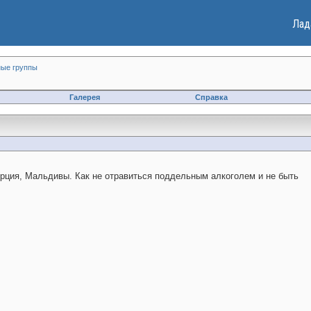
Лад
ые группы
Галерея
Справка
урция, Мальдивы. Как не отравиться поддельным алкоголем и не быть