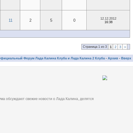
12.12.2012
11
2
5
0
16:38
Страница 1 из 3
1
2
3
>
фициальный Форум Лада Калина Клуба и Лада Калина 2 Клуба
-
Архив
-
Вверх
ма обсуждают свежие новости о Лада Калина, делятся