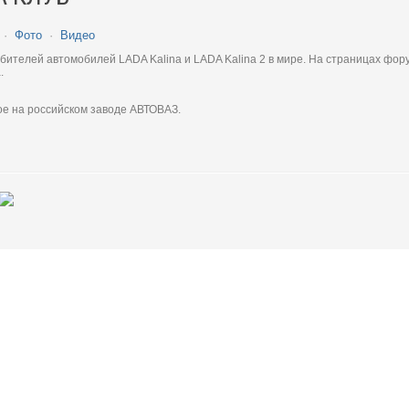
·
Фото
·
Видео
телей автомобилей LADA Kalina и LADA Kalina 2 в мире. На страницах фору
.
ое на российском заводе АВТОВАЗ.