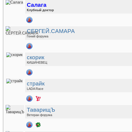
Салага
Клубный доктор
СЕРГЕЙ.САМАРА
Гений форума
скорик
КИШИНЕВЕЦ
страйк
LADA Race
ТаварищЪ
Ветеран форума