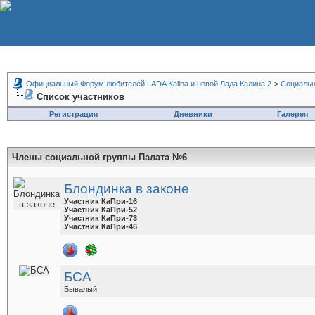
Официальный Форум любителей LADA Kalina и новой Лада Калина 2
>
Социальн
Список участников
Регистрация
Дневники
Галерея
Члены социальной группы
Палата №6
Блондинка в законе
Участник КаПри-16
Участник КаПри-52
Участник КаПри-73
Участник КаПри-46
БСА
Бывалый