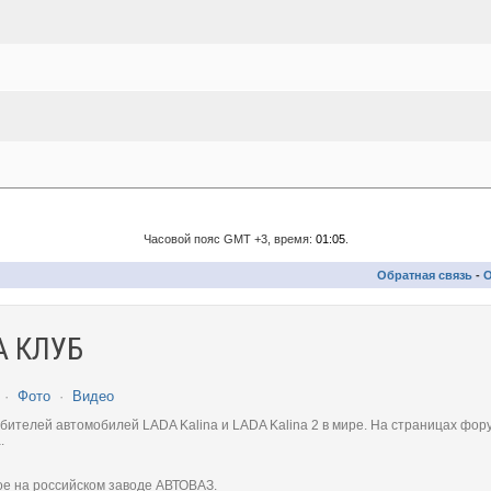
Часовой пояс GMT +3, время:
01:05
.
Обратная связь
-
О
 КЛУБ
·
Фото
·
Видео
телей автомобилей LADA Kalina и LADA Kalina 2 в мире. На страницах фору
.
ое на российском заводе АВТОВАЗ.