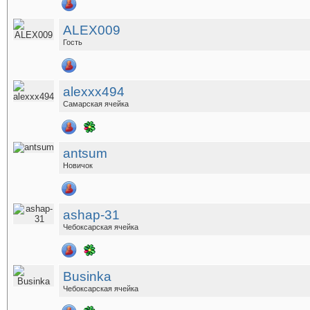
ALEX009
Гость
alexxx494
Самарская ячейка
antsum
Новичок
ashap-31
Чебоксарская ячейка
Businka
Чебоксарская ячейка