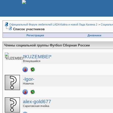
Официальный Форум любителей LADA Kalina и новой Лада Калина 2
>
Социальн
Список участников
Регистрация
Дневники
Члены социальной группы
Футбол Сборная России
*KUZEMBEI*
Втянувшийся
-Igor-
Новичок
alex-gold677
Саратовская ячейка