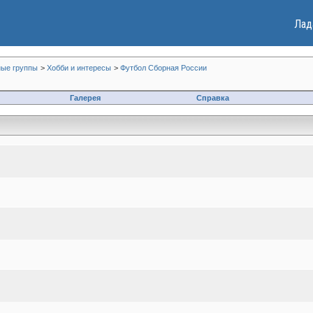
Лад
ые группы
>
Хобби и интересы
>
Футбол Сборная России
Галерея
Справка