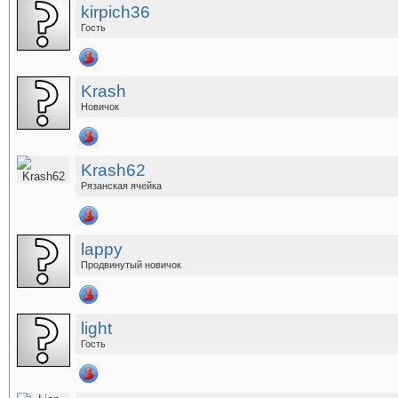
kirpich36
Гость
Krash
Новичок
Krash62
Рязанская ячейка
lappy
Продвинутый новичок
light
Гость