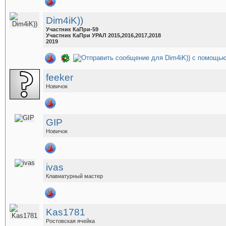
Dim4iK))
Участник КаПри-59
Участник КаПри УРАЛ 2015,2016,2017,2018
2019
feeker
Новичок
GIP
Новичок
ivas
Клавиатурный мастер
Kas1781
Ростовская ячейка