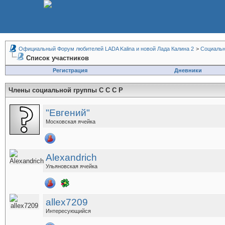
Официальный Форум любителей LADA Kalina и новой Лада Калина 2
>
Социальн
Список участников
Регистрация
Дневники
Члены социальной группы
С С С Р
"Евгений"
Московская ячейка
Alexandrich
Ульяновская ячейка
allex7209
Интересующийся