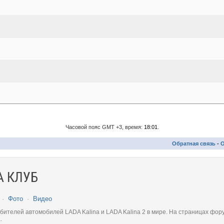
Часовой пояс GMT +3, время:
18:01
.
Обратная связь
-
О
 КЛУБ
·
Фото
·
Видео
телей автомобилей LADA Kalina и LADA Kalina 2 в мире. На страницах фору
.