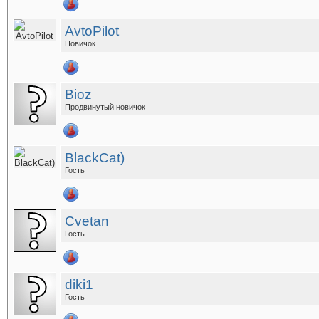
AvtoPilot
Новичок
Bioz
Продвинутый новичок
BlackCat)
Гость
Cvetan
Гость
diki1
Гость