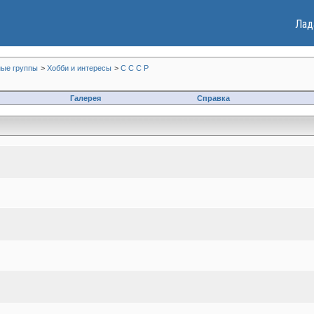
Лад
ые группы
>
Хобби и интересы
>
С С С Р
Галерея
Справка