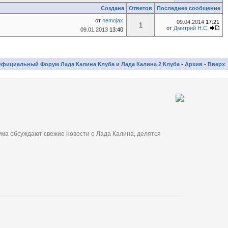
Создана
Ответов
Последнее сообщение
от
nemojax
09.04.2014
17:21
1
от
Дмитрий Н.С.
09.01.2013
13:40
фициальный Форум Лада Калина Клуба и Лада Калина 2 Клуба
-
Архив
-
Вверх
ма обсуждают свежие новости о Лада Калина, делятся