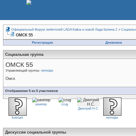
Официальный Форум любителей LADA Kalina и новой Лада Калина 2
>
Социальн
ОМСК 55
Регистрация
Дневники
Социальная группа
ОМСК 55
Управляющий группы:
nemojax
Омск
Отображение 5 из 5 участников
шкипер
crug
Дмитрий Н.С.
kotmart
nemojax
Дискуссии социальной группы