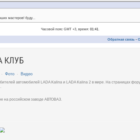
ших мастеров! буду...
Часовой пояс GMT +3, время:
01:41
.
Обратная связь
-
О
 КЛУБ
·
Фото
·
Видео
телей автомобилей LADA Kalina и LADA Kalina 2 в мире. На страницах фору
.
ое на российском заводе АВТОВАЗ.