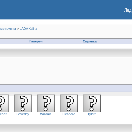
Лад
ые группы
>
LADA Kalina
Галерея
Справка
cca2
Beverley
Williams
Eleanore
Tylerr