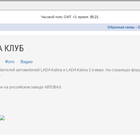
Часовой пояс GMT +3, время:
05:21
.
Обратная связь
-
О
 КЛУБ
·
Фото
·
Видео
телей автомобилей LADA Kalina и LADA Kalina 2 в мире. На страницах фору
.
ое на российском заводе АВТОВАЗ.