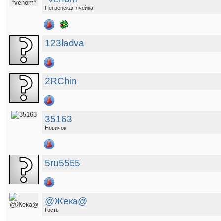
Пензенская ячейка
123ladva
2RChin
35163
Новичок
5ru5555
@Жека@
Гость