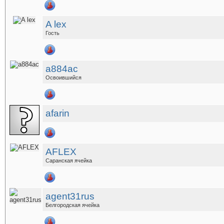
A lex
Гость
a884ac
Освоившийся
afarin
AFLEX
Саранская ячейка
agent31rus
Белгородская ячейка